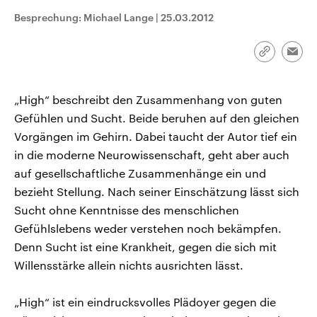
CDU, SPD und FDP regiert.-
aktuelle Weltgeschehen.
Besprechung: Michael Lange
|
25.03.2012
Umfragen, Prognosen,
Wahlprogramme, aktuelle Berichte
Sendungen
Programm
Podcasts
und Hintergründe zu den Parteien
und Kandidaten der anstehenden
Link
Emai
Wahl.
kopieren/te
Audio-Archiv
„High“ beschreibt den Zusammenhang von guten
Gefühlen und Sucht. Beide beruhen auf den gleichen
Vorgängen im Gehirn. Dabei taucht der Autor tief ein
in die moderne Neurowissenschaft, geht aber auch
auf gesellschaftliche Zusammenhänge ein und
bezieht Stellung. Nach seiner Einschätzung lässt sich
Sucht ohne Kenntnisse des menschlichen
Gefühlslebens weder verstehen noch bekämpfen.
Denn Sucht ist eine Krankheit, gegen die sich mit
Willensstärke allein nichts ausrichten lässt.
„High“ ist ein eindrucksvolles Plädoyer gegen die