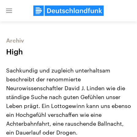
Close
menu
Archiv
Themen
High
Sachkundig und zugleich unterhaltsam
beschreibt der renommierte
Neurowissenschaftler David J. Linden wie die
ständige Suche nach guten Gefühlen unser
Leben prägt. Ein Lottogewinn kann uns ebenso
Landtagswahl Sachsen-Anhalt
USA
2026
Aktuelle Beiträge, Analys
ein Hochgefühl verschaffen wie eine
Alle Informationen
Hintergründe
Sachsen-Anhalt wählt am 6.
Wirtschaftlich und militäri
Achterbahnfahrt, eine rauschende Ballnacht,
September 2026 einen neuen
gehören die Vereinigten S
Landtag. Seit 2021 wird das
den mächtigsten Ländern 
ein Dauerlauf oder Drogen.
Bundesland von einer Koalition aus
mit großem Einfluss auf d