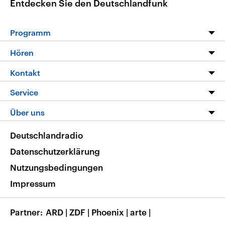
Entdecken Sie den Deutschlandfunk
Programm
Programm
Hören
Alle Sendungen
Livestream
Kontakt
Die Nachrichten
Audios
Hörerservice
Service
Nachrichtenleicht
Podcasts
Social Media
FAQ
Über uns
Neue Beiträge auf dlf.de
Deutschlandfunk App
Newsletter
Deutschlandradio
Themen-Schwerpunkte
Nachrichten App
Deutschlandradio
Veranstaltungen
Presse
Frequenzen
Datenschutzerklärung
Musikliste
Ausbildung und Karriere
Nutzungsbedingungen
RSS
Transparenz
Impressum
Korrekturen
Barrierefreiheit
Partner
ARD
|
ZDF
|
Phoenix
|
arte
|