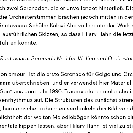
och zwei Serenaden, die er unvollendet hinterließ. 
 die Orchesterstimmen brachen jedoch mitten in de
 Rautavaara-Schüler Kalevi Aho vollendete das Werk
 ausführlichen Skizzen, so dass Hilary Hahn die let
führen konnte.
Rautavaara: Serenade Nr. 1 für Violine und Orchester
n amour“ ist die erste Serenade für Geige und Orc
aara überschrieben, und er verwendet hier Material
 Sun“ aus dem Jahr 1990. Traumverloren melancholis
senrhythmus auf. Die Strukturen des zunächst stre
h, harmonische Trübungen verdunkeln das Bild von d
hlichtheit der weiten Melodiebögen könnte schon ei
entale kippen lassen, aber Hilary Hahn ist viel zu st