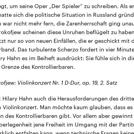
gt, um seine Oper „Der Spieler“ zu schreiben. Als er
atte sich die politische Situation in Russland gründ
 war nicht mehr fern, die Zarenherrschaft ging una
okofjew scheinen diese Unruhen beflügelt zu haben
tzt nur so von neuen Einfällen, die er geschickt mit
and. Das turbulente Scherzo fordert in vier Minuten 
ry Hahn es im Beiheft ausdrückt: Sie fühle sich in 
 Grenze des Kontrollierbaren.
fjew: Violinkonzert Nr. 1 D-Dur, op. 19, 2. Satz
 Hilary Hahn auch die Herausforderungen des dritt
 Violinkonzert. Man möchte kaum glauben, dass es g
 des Kontrollierbaren gibt. Vor allem aber gewinnt 
erlegenheit jene Freiheit im Umgang mit der Partitu
irklich entfalten kann, wenn technische Fragen kein