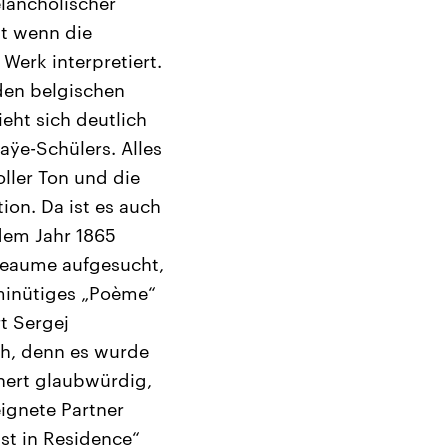
lancholischer
st wenn die
Werk interpretiert.
den belgischen
eht sich deutlich
saÿe-Schülers. Alles
ller Ton und die
ion. Da ist es auch
dem Jahr 1865
lleaume aufgesucht,
-minütiges „Poème“
t Sergej
ch, denn es wurde
chert glaubwürdig,
eignete Partner
ist in Residence“