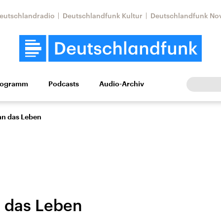
eutschlandradio
Deutschlandfunk Kultur
Deutschlandfunk No
rogramm
Podcasts
Audio-Archiv
Wirtschaft
Wissen
Kultur
Europa
Gesellschaf
n das Leben
 das Leben
Nahostkonflikt
Iran
le Beiträge,
Aktuelle Lage und
Aktuelle Lage und