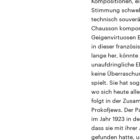
Kompositionen, ei
Stimmung schwelgt
technisch souverä
Chausson komponi
Geigenvirtuosen E
in dieser französi
lange her, könnte
unaufdringliche El
keine Überraschun
spielt. Sie hat s
wo sich heute all
folgt in der Zusa
Prokofjews. Der P
im Jahr 1923 in d
dass sie mit ihrer
gefunden hatte, un