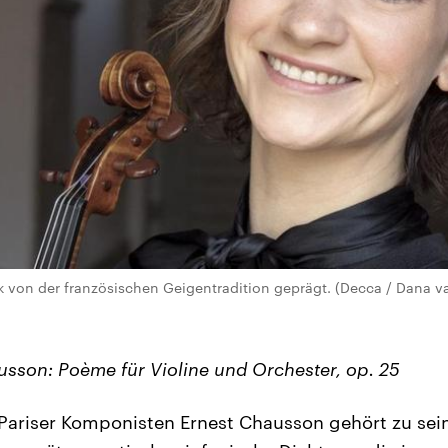
k von der französischen Geigentradition geprägt. (Decca / Dana 
usson: Poème für Violine und Orchester, op. 25
ariser Komponisten Ernest Chausson gehört zu sei