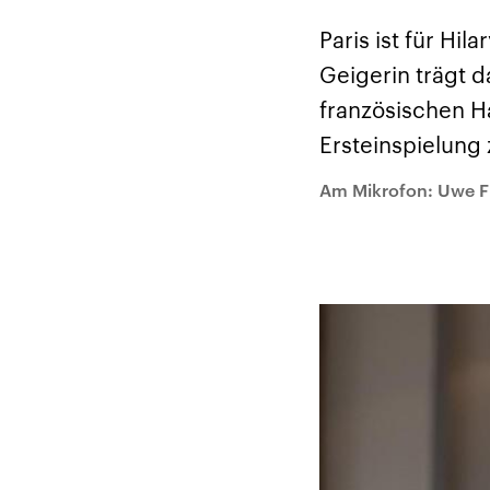
Alle Informationen
Analy
Sachsen-Anhalt wählt
Hinte
Paris ist für Hi
am 6. September 2026
Wirtsc
einen neuen Landtag.
militä
Geigerin trägt d
Seit 2021 wird das
Verein
Bundesland von einer
den m
französischen H
Koalition aus CDU, SPD
Länder
und FDP regiert.-
großem
Ersteinspielung
Umfragen, Prognosen,
aktuel
Wahlprogramme,
aktuelle Berichte und
Am Mikrofon: Uwe Fr
Hintergründe zu den
Parteien und Kandidaten
der anstehenden Wahl.