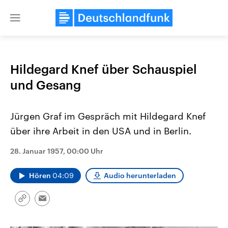
Close
menu
Hildegard Knef über Schauspiel
Themen
und Gesang
Jürgen Graf im Gespräch mit Hildegard Knef
über ihre Arbeit in den USA und in Berlin.
28. Januar 1957, 00:00 Uhr
Hören
04:09
Audio herunterladen
Landtagswahl Sachsen-Anhalt
USA
2026
Aktuelle Beiträge, Analys
Alle Informationen
Hintergründe
Sachsen-Anhalt wählt am 6.
Wirtschaftlich und militäri
Link
Email
September 2026 einen neuen
gehören die Vereinigten S
kopieren/teilen
Landtag. Seit 2021 wird das
den mächtigsten Ländern 
Bundesland von einer Koalition aus
mit großem Einfluss auf d