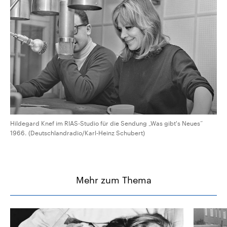
CDU, SPD und FDP regiert.-
aktuelle Weltgeschehen.
Umfragen, Prognosen,
Wahlprogramme, aktuelle Berichte
Sendungen
Programm
Podcasts
und Hintergründe zu den Parteien
und Kandidaten der anstehenden
Wahl.
Audio-Archiv
Hildegard Knef im RIAS-Studio für die Sendung „Was gibt's Neues“
1966. (Deutschlandradio/Karl-Heinz Schubert)
Mehr zum Thema