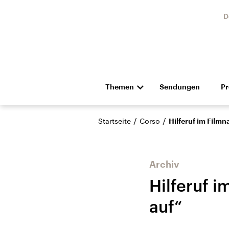
D
Themen
Sendungen
P
Die Nachrichten
Politik
/
/
Startseite
Corso
Hilferuf im Film
Hörspiel und Feature
Musik
Archiv
Hilferuf 
auf“
Landtagswahl Sachsen-
USA
Anhalt 2026
Aktuel