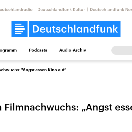
eutschlandradio
Deutschlandfunk Kultur
Deutschlandfunk No
rogramm
Podcasts
Audio-Archiv
Wirtschaft
Wissen
Kultur
Europa
Gesellschaf
nachwuchs: "Angst essen Kino auf"
im Filmnachwuchs: „Angst ess
Nahostkonflikt
Iran
le Beiträge,
Aktuelle Lage und
Aktuelle Lage und