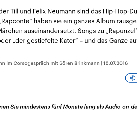
sen und
Hintergründe
Hintergründe
Der Überfall der
Der Iran – seit der
rgründe
üder Till und Felix Neumann sind das Hip-Hop-D
haftlich und
palästinensischen
Islamischen Revolu
risch gehören die
Terrororganisation
1979 auch Islamisc
 „Rapconte“ haben sie ein ganzes Album rausge
igten Staaten zu
Hamas im Oktober 2023
Republik Iran – ist e
ächtigsten
auf Israel hat in der
von einem
Märchen auseinandersetzt. Songs zu „Rapunzel“
n der Erde, mit
Region wieder die
Religionsführer auto
 Einfluss auf das
Gewalt entfacht. Israel
regierter Staat im 
oder „der gestiefelte Kater“ – und das Ganze a
le Weltgeschehen.
möchte die Hamas
Osten. Eine Feindsc
zerstören. Diese wird wie
zu Israel und zu de
die Hisbollah im Libanon
ist fest in der
vom Iran unterstützt.
Staatsideologie
verankert.
ann im Corsogespräch mit Sören Brinkmann
|
18.07.2016
en Sie mindestens fünf Monate lang als Audio-on-d