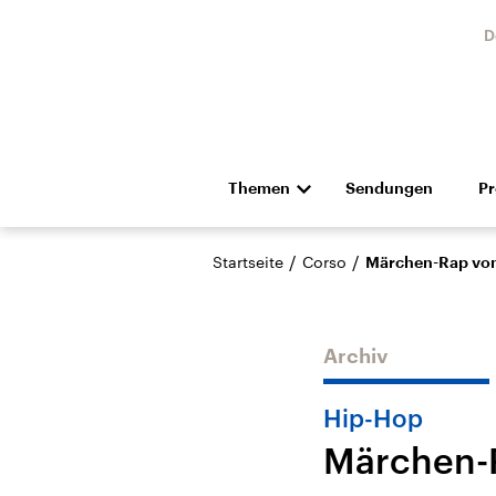
D
Themen
Sendungen
P
Die Nachrichten
Politik
/
/
Startseite
Corso
Märchen-Rap von
Hörspiel und Feature
Musik
Archiv
Hip-Hop
Märchen-
Landtagswahl Sachsen-
USA
Anhalt 2026
Aktuel