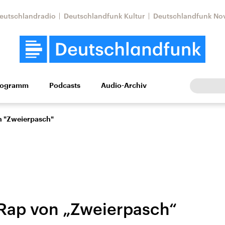
eutschlandradio
Deutschlandfunk Kultur
Deutschlandfunk No
rogramm
Podcasts
Audio-Archiv
Wirtschaft
Wissen
Kultur
Europa
Gesellschaf
 "Zweierpasch"
Rap von „Zweierpasch“
Nahostkonflikt
Iran
le Beiträge,
Aktuelle Lage und
Aktuelle Lage und