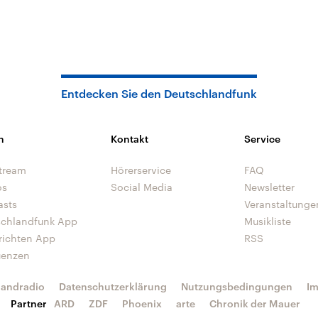
Entdecken Sie den Deutschlandfunk
n
Kontakt
Service
tream
Hörerservice
FAQ
os
Social Media
Newsletter
asts
Veranstaltunge
schlandfunk App
Musikliste
richten App
RSS
uenzen
landradio
Datenschutzerklärung
Nutzungsbedingungen
I
Partner
ARD
ZDF
Phoenix
arte
Chronik der Mauer