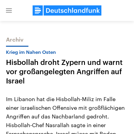
Close
menu
Archiv
Themen
Krieg im Nahen Osten
Hisbollah droht Zypern und warnt
vor großangelegten Angriffen auf
Israel
Im Libanon hat die Hisbollah-Miliz im Falle
USA
Nahostkonflikt
einer israelischen Offensive mit großflächigen
Aktuelle Beiträge, Analysen und
Aktuelle Lage und Hinter
Der Überfall der palästine
Hintergründe
Angriffen auf das Nachbarland gedroht.
Wirtschaftlich und militärisch
Terrororganisation Hamas
gehören die Vereinigten Staaten zu
Oktober 2023 auf Israel ha
Hisbollah-Chef Nasrallah sagte in einer
den mächtigsten Ländern der Erde,
Region wieder die Gewalt 
mit großem Einfluss auf das
Fernsehansprache, Israel müsse mit Boden-
Israel möchte die Hamas z