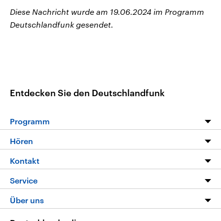
Diese Nachricht wurde am 19.06.2024 im Programm
Deutschlandfunk gesendet.
Entdecken Sie den Deutschlandfunk
Programm
Programm
Hören
Alle Sendungen
Livestream
Kontakt
Die Nachrichten
Audios
Hörerservice
Service
Nachrichtenleicht
Podcasts
Social Media
FAQ
Über uns
Neue Beiträge auf dlf.de
Deutschlandfunk App
Newsletter
Deutschlandradio
Themen-Schwerpunkte
Nachrichten App