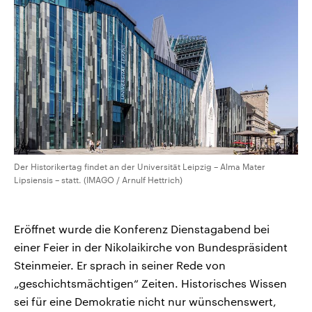
CDU, SPD und FDP regiert.-
aktuelle Weltgeschehen.
Umfragen, Prognosen,
Wahlprogramme, aktuelle Berichte
Sendungen
Programm
Podcasts
und Hintergründe zu den Parteien
und Kandidaten der anstehenden
Wahl.
Audio-Archiv
Der Historikertag findet an der Universität Leipzig – Alma Mater
Lipsiensis – statt. (IMAGO / Arnulf Hettrich)
Eröffnet wurde die Konferenz Dienstagabend bei
einer Feier in der Nikolaikirche von Bundespräsident
Steinmeier. Er sprach in seiner Rede von
„geschichtsmächtigen“ Zeiten. Historisches Wissen
sei für eine Demokratie nicht nur wünschenswert,