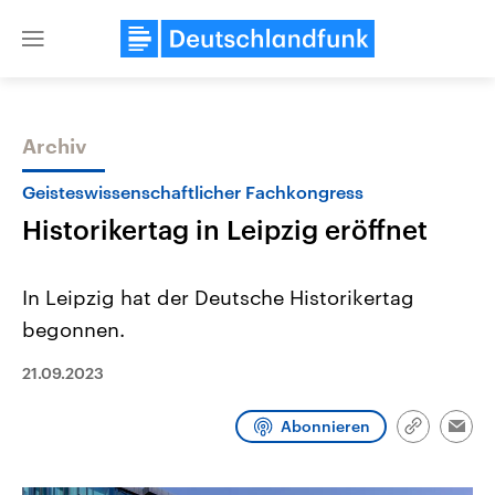
Close
menu
Archiv
Themen
Geisteswissenschaftlicher Fachkongress
Historikertag in Leipzig eröffnet
In Leipzig hat der Deutsche Historikertag
begonnen.
21.09.2023
Landtagswahl Sachsen-Anhalt
USA
2026
Aktuelle Beiträge, Analys
Alle Informationen
Hintergründe
Abonnieren
Link
Emai
Sachsen-Anhalt wählt am 6.
Wirtschaftlich und militäri
kopieren/te
September 2026 einen neuen
gehören die Vereinigten S
Landtag. Seit 2021 wird das
den mächtigsten Ländern 
Bundesland von einer Koalition aus
mit großem Einfluss auf d