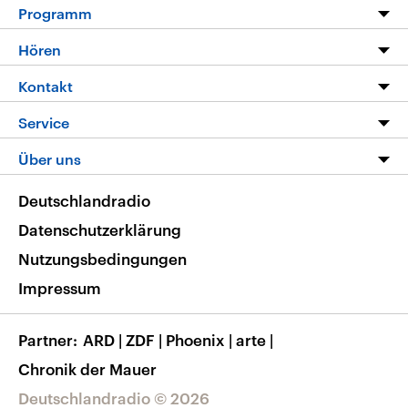
Programm
Programm
Hören
Alle Sendungen
Livestream
Kontakt
Die Nachrichten
Audios
Hörerservice
Service
Nachrichtenleicht
Podcasts
Social Media
FAQ
Über uns
Neue Beiträge auf dlf.de
Deutschlandfunk App
Newsletter
Deutschlandradio
Themen-Schwerpunkte
Nachrichten App
Deutschlandradio
Veranstaltungen
Presse
Frequenzen
Datenschutzerklärung
Musikliste
Ausbildung und Karriere
Nutzungsbedingungen
RSS
Transparenz
Impressum
Korrekturen
Barrierefreiheit
Partner
ARD
|
ZDF
|
Phoenix
|
arte
|
Chronik der Mauer
Deutschlandradio © 2026