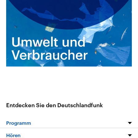
aktuelle Weltgeschehen.
Diese wird wie die Hisboll
Libanon vom Iran unterstüt
Sendungen
Programm
Podcasts
Audio-Archiv
Entdecken Sie den Deutschlandfunk
Programm
Programm
Hören