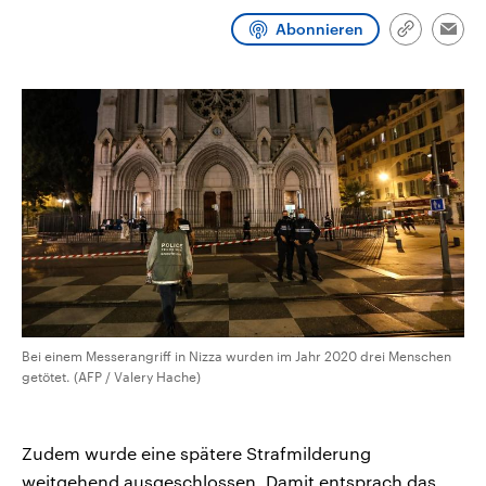
CDU, SPD und FDP regiert.-
aktuelle Weltgeschehen.
Abonnieren
Umfragen, Prognosen,
Link
Emai
Wahlprogramme, aktuelle Berichte
kopieren/te
Sendungen
Programm
Podcasts
und Hintergründe zu den Parteien
und Kandidaten der anstehenden
Wahl.
Audio-Archiv
Bei einem Messerangriff in Nizza wurden im Jahr 2020 drei Menschen
getötet. (AFP / Valery Hache)
Zudem wurde eine spätere Strafmilderung
weitgehend ausgeschlossen. Damit entsprach das