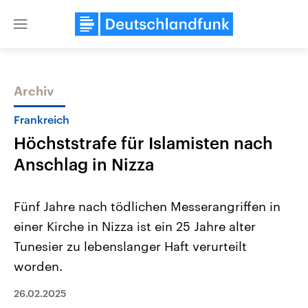
Close
menu
Archiv
Themen
Frankreich
Höchststrafe für Islamisten nach
Anschlag in Nizza
Fünf Jahre nach tödlichen Messerangriffen in
einer Kirche in Nizza ist ein 25 Jahre alter
Landtagswahl Sachsen-Anhalt
USA
Tunesier zu lebenslanger Haft verurteilt
2026
Aktuelle Beiträge, Analys
Alle Informationen
Hintergründe
worden.
Sachsen-Anhalt wählt am 6.
Wirtschaftlich und militäri
September 2026 einen neuen
gehören die Vereinigten S
26.02.2025
Landtag. Seit 2021 wird das
den mächtigsten Ländern 
Bundesland von einer Koalition aus
mit großem Einfluss auf d