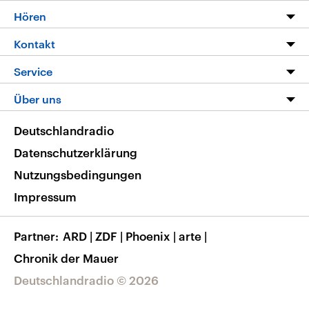
Programm
Hören
Alle Sendungen
Livestream
Kontakt
Die Nachrichten
Audios
Hörerservice
Service
Nachrichtenleicht
Podcasts
Social Media
FAQ
Über uns
Neue Beiträge auf dlf.de
Deutschlandfunk App
Newsletter
Deutschlandradio
Themen-Schwerpunkte
Nachrichten App
Deutschlandradio
Veranstaltungen
Presse
Frequenzen
Datenschutzerklärung
Musikliste
Ausbildung und Karriere
Nutzungsbedingungen
RSS
Transparenz
Impressum
Korrekturen
Barrierefreiheit
Partner
ARD
|
ZDF
|
Phoenix
|
arte
|
Chronik der Mauer
Deutschlandradio © 2026