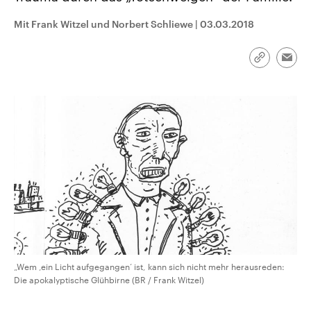
CDU, SPD und FDP regiert.-
aktuelle Weltgeschehen.
Umfragen, Prognosen,
Mit Frank Witzel und Norbert Schliewe
|
03.03.2018
Wahlprogramme, aktuelle Berichte
Sendungen
Programm
Podcasts
und Hintergründe zu den Parteien
und Kandidaten der anstehenden
Link
Wahl.
Emai
kopieren/te
Audio-Archiv
„Wem ‚ein Licht aufgegangen‘ ist, kann sich nicht mehr herausreden:
Die apokalyptische Glühbirne (BR / Frank Witzel)