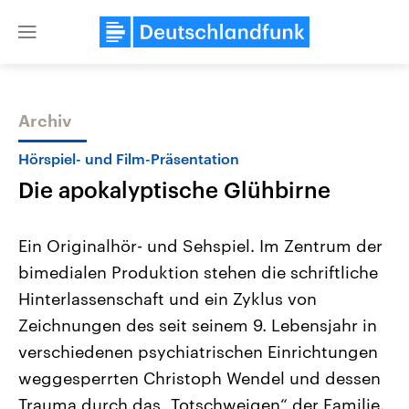
Close
menu
Archiv
Themen
Hörspiel- und Film-Präsentation
Die apokalyptische Glühbirne
Ein Originalhör- und Sehspiel. Im Zentrum der
bimedialen Produktion stehen die schriftliche
Hinterlassenschaft und ein Zyklus von
Landtagswahl Sachsen-Anhalt
USA
Zeichnungen des seit seinem 9. Lebensjahr in
2026
Aktuelle Beiträge, Analys
Alle Informationen
verschiedenen psychiatrischen Einrichtungen
Hintergründe
Sachsen-Anhalt wählt am 6.
Wirtschaftlich und militäri
weggesperrten Christoph Wendel und dessen
September 2026 einen neuen
gehören die Vereinigten S
Landtag. Seit 2021 wird das
den mächtigsten Ländern 
Trauma durch das „Totschweigen“ der Familie.
Bundesland von einer Koalition aus
mit großem Einfluss auf d