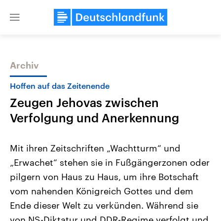
Close
menu
Archiv
Themen
Hoffen auf das Zeitenende
Zeugen Jehovas zwischen
Verfolgung und Anerkennung
Mit ihren Zeitschriften „Wachtturm“ und
„Erwachet“ stehen sie in Fußgängerzonen oder
Landtagswahl Sachsen-Anhalt
USA
pilgern von Haus zu Haus, um ihre Botschaft
2026
Aktuelle Beiträge, Analys
Alle Informationen
Hintergründe
vom nahenden Königreich Gottes und dem
Sachsen-Anhalt wählt am 6.
Wirtschaftlich und militäri
September 2026 einen neuen
gehören die Vereinigten S
Ende dieser Welt zu verkünden. Während sie
Landtag. Seit 2021 wird das
den mächtigsten Ländern 
von NS-Diktatur und DDR-Regime verfolgt und
Bundesland von einer Koalition aus
mit großem Einfluss auf d