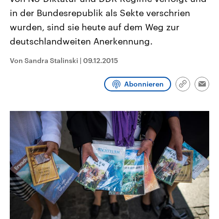
CDU, SPD und FDP regiert.-
aktuelle Weltgeschehen.
in der Bundesrepublik als Sekte verschrien
Umfragen, Prognosen,
Wahlprogramme, aktuelle Berichte
wurden, sind sie heute auf dem Weg zur
Sendungen
Programm
Podcasts
und Hintergründe zu den Parteien
und Kandidaten der anstehenden
deutschlandweiten Anerkennung.
Wahl.
Audio-Archiv
Von Sandra Stalinski
|
09.12.2015
Abonnieren
Link
Emai
kopieren/te