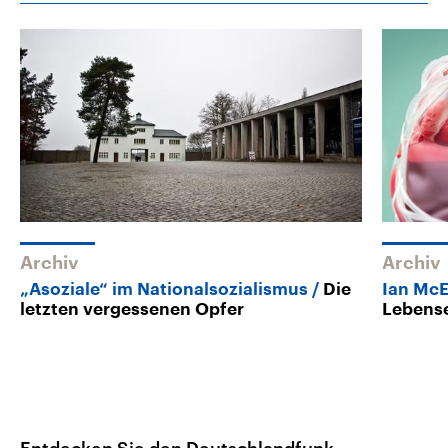
Archiv
Archiv
„Asoziale“ im Nationalsozialismus
Die
Ian Mc
letzten vergessenen Opfer
Lebens
Entdecken Sie den Deutschlandfunk