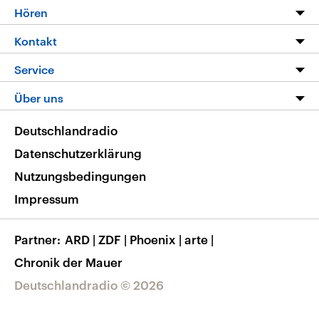
Programm
Hören
Alle Sendungen
Livestream
Kontakt
Die Nachrichten
Audios
Hörerservice
Service
Nachrichtenleicht
Podcasts
Social Media
FAQ
Über uns
Neue Beiträge auf dlf.de
Deutschlandfunk App
Newsletter
Deutschlandradio
Themen-Schwerpunkte
Nachrichten App
Deutschlandradio
Veranstaltungen
Presse
Frequenzen
Datenschutzerklärung
Musikliste
Ausbildung und Karriere
Nutzungsbedingungen
RSS
Transparenz
Impressum
Korrekturen
Barrierefreiheit
Partner
ARD
|
ZDF
|
Phoenix
|
arte
|
Chronik der Mauer
Deutschlandradio © 2026