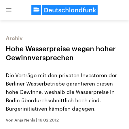
Close
menu
Archiv
Themen
Hohe Wasserpreise wegen hoher
Gewinnversprechen
Die Verträge mit den privaten Investoren der
Berliner Wasserbetriebe garantieren diesen
hohe Gewinne, weshalb die Wasserpreise in
Berlin überdurchschnittlich hoch sind.
Landtagswahl Sachsen-Anhalt
USA
2026
Aktuelle Beiträge, Analys
Bürgerinitiativen kämpfen dagegen.
Alle Informationen
Hintergründe
Sachsen-Anhalt wählt am 6.
Wirtschaftlich und militäri
September 2026 einen neuen
gehören die Vereinigten S
Von Anja Nehls
|
16.02.2012
Landtag. Seit 2021 wird das
den mächtigsten Ländern 
Bundesland von einer Koalition aus
mit großem Einfluss auf d