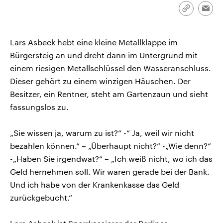
CDU, SPD und FDP regiert.-
aktuelle Weltgeschehen.
Link
Emai
Umfragen, Prognosen,
kopieren/te
Wahlprogramme, aktuelle Berichte
Sendungen
Programm
Podcasts
und Hintergründe zu den Parteien
und Kandidaten der anstehenden
Lars Asbeck hebt eine kleine Metallklappe im
Wahl.
Bürgersteig an und dreht dann im Untergrund mit
Audio-Archiv
einem riesigen Metallschlüssel den Wasseranschluss.
Dieser gehört zu einem winzigen Häuschen. Der
Besitzer, ein Rentner, steht am Gartenzaun und sieht
fassungslos zu.
„Sie wissen ja, warum zu ist?“ -“ Ja, weil wir nicht
bezahlen können.“ – „Überhaupt nicht?“ -„Wie denn?“
-„Haben Sie irgendwat?“ – „Ich weiß nicht, wo ich das
Geld hernehmen soll. Wir waren gerade bei der Bank.
Und ich habe von der Krankenkasse das Geld
zurückgebucht.“