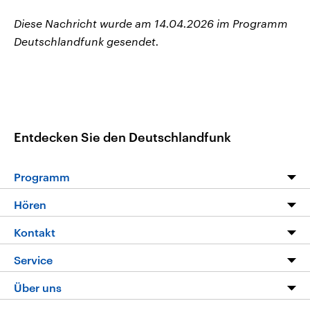
Diese Nachricht wurde am 14.04.2026 im Programm
Deutschlandfunk gesendet.
Entdecken Sie den Deutschlandfunk
Programm
Programm
Hören
Alle Sendungen
Livestream
Kontakt
Die Nachrichten
Audios
Hörerservice
Service
Nachrichtenleicht
Podcasts
Social Media
FAQ
Über uns
Neue Beiträge auf dlf.de
Deutschlandfunk App
Newsletter