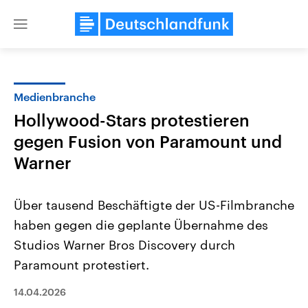
Close
menu
Medienbranche
Themen
Hollywood-Stars protestieren
gegen Fusion von Paramount und
Warner
Über tausend Beschäftigte der US-Filmbranche
haben gegen die geplante Übernahme des
Landtagswahl Sachsen-Anhalt
USA
Studios Warner Bros Discovery durch
2026
Aktuelle Beiträge, Analys
Alle Informationen
Paramount protestiert.
Hintergründe
Sachsen-Anhalt wählt am 6.
Wirtschaftlich und militäri
September 2026 einen neuen
gehören die Vereinigten S
14.04.2026
Landtag. Seit 2021 wird das
den mächtigsten Ländern 
Bundesland von einer Koalition aus
mit großem Einfluss auf d