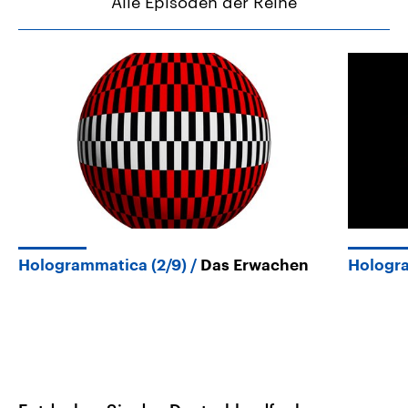
Alle Episoden der Reihe
Hologrammatica (2/9)
Das Erwachen
Hologra