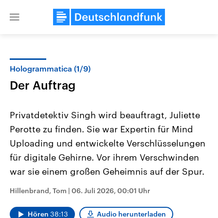
Close
menu
Hologrammatica (1/9)
Themen
Der Auftrag
Privatdetektiv Singh wird beauftragt, Juliette
Perotte zu finden. Sie war Expertin für Mind
Uploading und entwickelte Verschlüsselungen
für digitale Gehirne. Vor ihrem Verschwinden
war sie einem großen Geheimnis auf der Spur.
Landtagswahl Sachsen-Anhalt
USA
2026
Aktuelle Beiträge, Analys
Alle Informationen
Hintergründe
Hillenbrand, Tom
|
06. Juli 2026, 00:01 Uhr
Sachsen-Anhalt wählt am 6.
Wirtschaftlich und militäri
September 2026 einen neuen
gehören die Vereinigten S
Landtag. Seit 2021 wird das
den mächtigsten Ländern 
Hören
38:13
Audio herunterladen
Bundesland von einer Koalition aus
mit großem Einfluss auf d