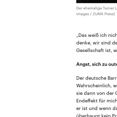
Der ehemalige Turner L
images / ZUMA Press)
„Das weiß ich nich
denke, wir sind de
Gesellschaft ist,
Angst, sich zu ou
Der deutsche Barre
Wahrscheinlich, w
sie dann von der 
Endeffekt für mich
er ist und wenn d
überhaupt kein P