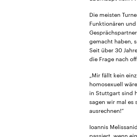
Die meisten Turne
Funktionären und 
Gesprächspartner
gemacht haben, si
Seit über 30 Jahr
die Frage nach of
„Mir fällt kein ei
homosexuell wäre.
in Stuttgart sind
sagen wir mal es 
ausrechnen!“
Ioannis Melissanid
passiert, wenn ein