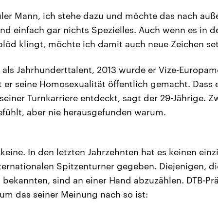
uler Mann, ich stehe dazu und möchte das nach auß
und einfach gar nichts Spezielles. Auch wenn es in d
 blöd klingt, möchte ich damit auch neue Zeichen se
t als Jahrhunderttalent, 2013 wurde er Vize-Europam
t er seine Homosexualität öffentlich gemacht. Dass e
seiner Turnkarriere entdeckt, sagt der 29-Jährige. Z
fühlt, aber nie herausgefunden warum.
 keine. In den letzten Jahrzehnten hat es keinen einz
ernationalen Spitzenturner gegeben. Diejenigen, di
 bekannten, sind an einer Hand abzuzählen. DTB-Prä
rum das seiner Meinung nach so ist: