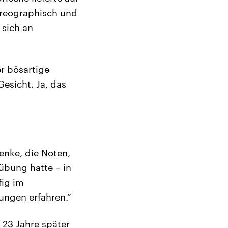
oreographisch und
 sich an
er bösartige
esicht. Ja, das
enke, die Noten,
übung hatte – in
fig im
gungen erfahren.“
23 Jahre später