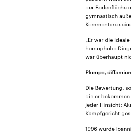
der Bodenfläche n
gymnastisch außer
Kommentare seine
„Er war die ideale
homophobe Dinge s
war überhaupt nic
Plumpe, diffamie
Die Bewertung, so
die er bekommen h
jeder Hinsicht: A
Kampfgericht geses
1996 wurde Ioanni