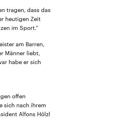
en tragen, dass das
er heutigen Zeit
tzen im Sport.“
eister am Barren,
r Männer liebt,
war habe er sich
igen offen
e sich nach ihrem
sident Alfons Hölzl