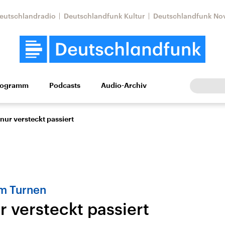
eutschlandradio
Deutschlandfunk Kultur
Deutschlandfunk No
rogramm
Podcasts
Audio-Archiv
Wirtschaft
Wissen
Kultur
Europa
Gesellschaf
 nur versteckt passiert
m Turnen
r versteckt passiert
Nahostkonflikt
Iran
le Beiträge,
Aktuelle Lage und
Aktuelle Lage und