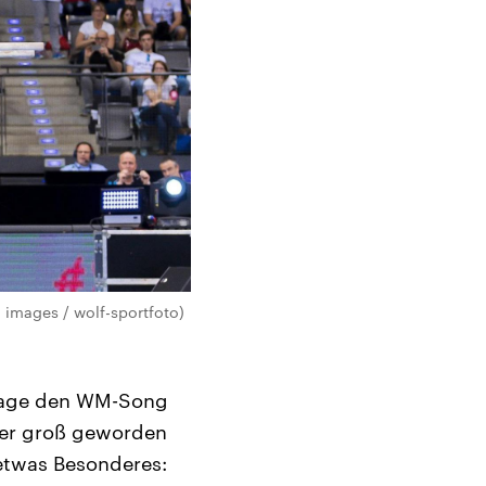
o images / wolf-sportfoto)
 Tage den WM-Song
r er groß geworden
 etwas Besonderes: