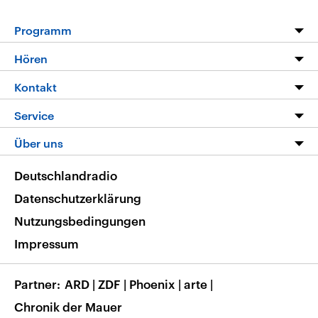
Programm
Programm
Hören
Alle Sendungen
Livestream
Kontakt
Die Nachrichten
Audios
Hörerservice
Service
Nachrichtenleicht
Podcasts
Social Media
FAQ
Über uns
Neue Beiträge auf dlf.de
Deutschlandfunk App
Newsletter
Deutschlandradio
Themen-Schwerpunkte
Nachrichten App
Deutschlandradio
Veranstaltungen
Presse
Frequenzen
Datenschutzerklärung
Musikliste
Ausbildung und Karriere
Nutzungsbedingungen
RSS
Transparenz
Impressum
Korrekturen
Barrierefreiheit
Partner
ARD
|
ZDF
|
Phoenix
|
arte
|
Chronik der Mauer