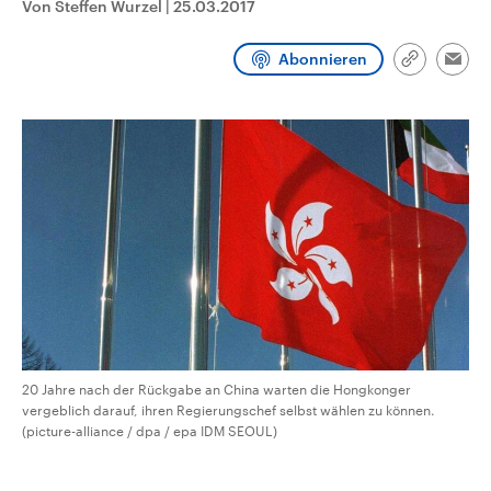
Von Steffen Wurzel
|
25.03.2017
CDU, SPD und FDP regiert.-
aktuelle Weltgeschehen.
Umfragen, Prognosen,
Wahlprogramme, aktuelle Berichte
Abonnieren
Sendungen
Programm
Podcasts
und Hintergründe zu den Parteien
Link
Emai
und Kandidaten der anstehenden
kopieren/te
Wahl.
Audio-Archiv
20 Jahre nach der Rückgabe an China warten die Hongkonger
vergeblich darauf, ihren Regierungschef selbst wählen zu können.
(picture-alliance / dpa / epa IDM SEOUL)