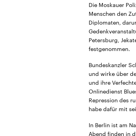
Die Moskauer Poli
Menschen den Zutr
Diplomaten, darun
Gedenkveranstaltu
Petersburg, Jekat
festgenommen.
Bundeskanzler Sch
und wirke über des
und ihre Verfecht
Onlinedienst Blues
Repression des ru
habe dafür mit se
In Berlin ist am 
Abend finden in d