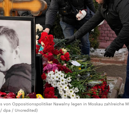
s von Oppositionspolitiker Nawalny legen in Moskau zahlreiche 
 / dpa / Uncredited)