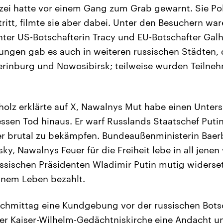
zei hatte vor einem Gang zum Grab gewarnt. Sie Po
itt, filmte sie aber dabei. Unter den Besuchern wa
ter US-Botschafterin Tracy und EU-Botschafter Gal
ngen gab es auch in weiteren russischen Städten, 
erinburg und Nowosibirsk; teilweise wurden Teilne
olz erklärte auf X, Nawalnys Mut habe einen Unte
sen Tod hinaus. Er warf Russlands Staatschef Putin 
er brutal zu bekämpfen. Bundeaußenministerin Baer
ky, Nawalnys Feuer für die Freiheit lebe in all jenen 
ssischen Präsidenten Wladimir Putin mutig widerse
inem Leben bezahlt.
Nachmittag eine Kundgebung vor der russischen Bots
er Kaiser-Wilhelm-Gedächtniskirche eine Andacht u