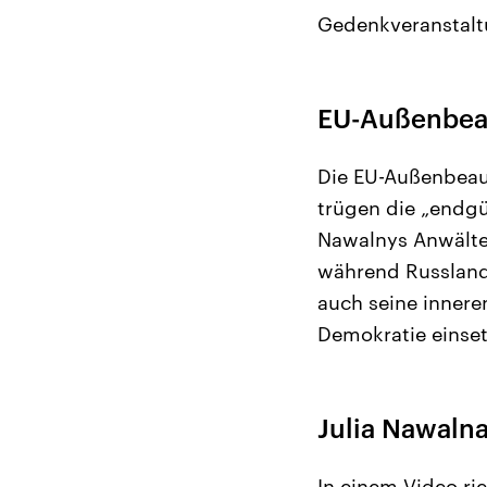
Gedenkveranstaltu
EU-Außenbeau
Die EU-Außenbeauf
trügen die „endgü
Nawalnys Anwälte 
während Russland 
auch seine inneren
Demokratie einset
Julia Nawalna
In einem Video ri