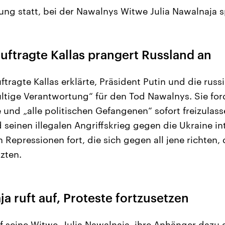
ng statt, bei der Nawalnys Witwe Julia Nawalnaja s
ftragte Kallas prangert Russland an
tragte Kallas erklärte, Präsident Putin und die rus
ltige Verantwortung“ für den Tod Nawalnys. Sie for
und „alle politischen Gefangenen“ sofort freizulasse
seinen illegalen Angriffskrieg gegen die Ukraine int
 Repressionen fort, die sich gegen all jene richten, d
zten.
ja ruft auf, Proteste fortzusetzen
ef seine Witwe, Julia Nawalnaja, ihre Anhänger dazu 