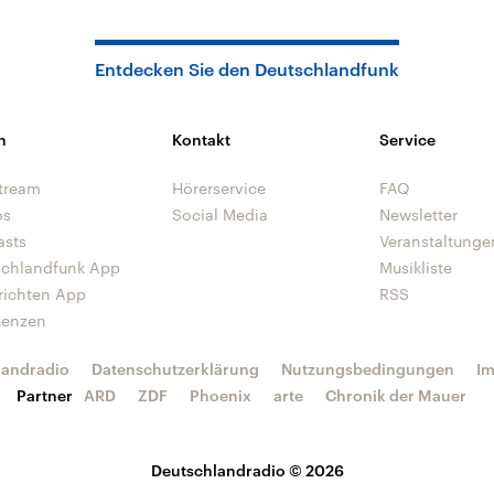
Entdecken Sie den Deutschlandfunk
n
Kontakt
Service
tream
Hörerservice
FAQ
os
Social Media
Newsletter
asts
Veranstaltunge
schlandfunk App
Musikliste
richten App
RSS
uenzen
landradio
Datenschutzerklärung
Nutzungsbedingungen
I
Partner
ARD
ZDF
Phoenix
arte
Chronik der Mauer
Deutschlandradio © 2026