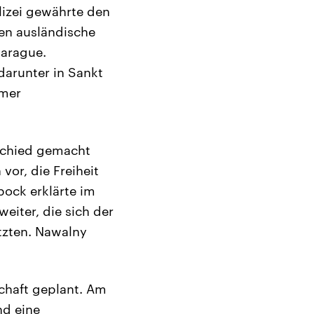
lizei gewährte den
ren ausländische
harague.
darunter in Sankt
hmer
rschied gemacht
vor, die Freiheit
bock erklärte im
weiter, die sich der
tzten. Nawalny
chaft geplant. Am
nd eine