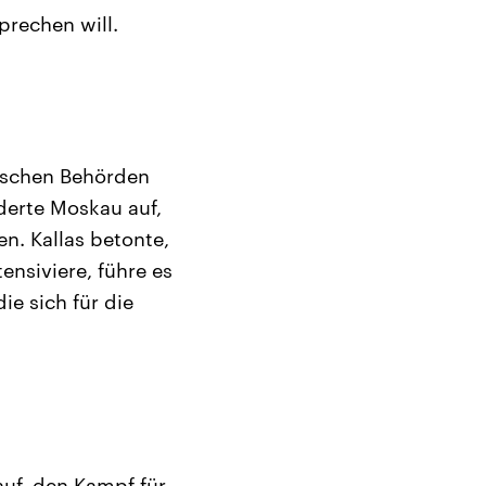
prechen will.
sischen Behörden
derte Moskau auf,
n. Kallas betonte,
ensiviere, führe es
ie sich für die
auf, den Kampf für