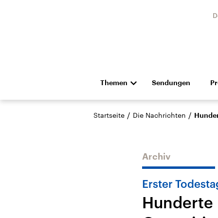
D
Themen
Sendungen
P
Die Nachrichten
Politik
/
/
Startseite
Die Nachrichten
Hunder
Hörspiel und Feature
Musik
Archiv
Erster Todesta
Hunderte
Landtagswahl Sachsen-
USA
Anhalt 2026
Aktuel