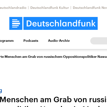
eutschlandradio
Deutschlandfunk Kultur
Deutschlandfunk No
rogramm
Podcasts
Audio-Archiv
Wirtschaft
Wissen
Kultur
Europa
Gesellschaf
te Menschen am Grab von russischem Oppositionspolitiker Nawa
g
 Menschen am Grab von russ
Nahostkonflikt
Iran
le Beiträge,
Aktuelle Lage und
Aktuelle Lage und