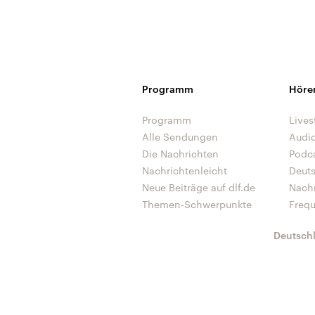
Programm
Höre
Programm
Lives
Alle Sendungen
Audi
Die Nachrichten
Podc
Nachrichtenleicht
Deut
Neue Beiträge auf dlf.de
Nach
Themen-Schwerpunkte
Freq
Deutsch