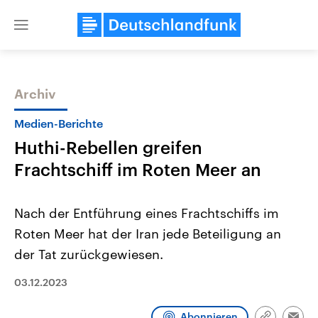
Close
menu
Archiv
Themen
Medien-Berichte
Huthi-Rebellen greifen
Frachtschiff im Roten Meer an
Nach der Entführung eines Frachtschiffs im
Roten Meer hat der Iran jede Beteiligung an
Landtagswahl Sachsen-Anhalt
USA
der Tat zurückgewiesen.
2026
Aktuelle Beiträge, Analys
Alle Informationen
Hintergründe
Sachsen-Anhalt wählt am 6.
Wirtschaftlich und militäri
03.12.2023
September 2026 einen neuen
gehören die Vereinigten S
Landtag. Seit 2021 wird das
den mächtigsten Ländern 
Bundesland von einer Koalition aus
mit großem Einfluss auf d
Abonnieren