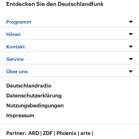
Entdecken Sie den Deutschlandfunk
Programm
Programm
Hören
Alle Sendungen
Livestream
Kontakt
Die Nachrichten
Audios
Hörerservice
Service
Nachrichtenleicht
Podcasts
Social Media
FAQ
Über uns
Neue Beiträge auf dlf.de
Deutschlandfunk App
Newsletter
Deutschlandradio
Themen-Schwerpunkte
Nachrichten App
Deutschlandradio
Veranstaltungen
Presse
Frequenzen
Datenschutzerklärung
Musikliste
Ausbildung und Karriere
Nutzungsbedingungen
RSS
Transparenz
Impressum
Korrekturen
Barrierefreiheit
Partner
ARD
|
ZDF
|
Phoenix
|
arte
|