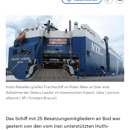
Link
Emai
CDU, SPD und FDP regiert.-
aktuelle Weltgeschehen.
kopieren/te
Umfragen, Prognosen,
Wahlprogramme, aktuelle Berichte
Sendungen
Programm
Podcasts
und Hintergründe zu den Parteien
und Kandidaten der anstehenden
Wahl.
Audio-Archiv
Huthi-Rebellen greifen Frachtschiff im Roten Meer an (hier eine
Aufnahme der Galaxy Leader im slowenischen Koper). (dpa / picture
alliance / AP / Kristijan Bracun)
Das Schiff mit 25 Besatzungsmitgliedern an Bod war
gestern von den vom Iran unterstützten Huthi-