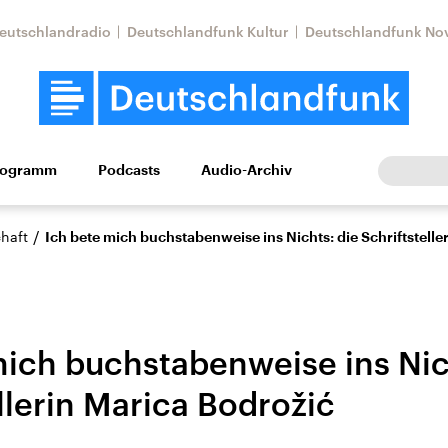
eutschlandradio
Deutschlandfunk Kultur
Deutschlandfunk No
rogramm
Podcasts
Audio-Archiv
Wirtschaft
Wissen
Kultur
Europa
Gesellschaf
/
haft
Ich bete mich buchstabenweise ins Nichts: die Schriftstelle
mich buchstabenweise ins Nic
llerin Marica Bodrožić
Nahostkonflikt
Iran
le Beiträge,
Aktuelle Lage und
Aktuelle Lage und