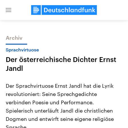
Close
menu
Archiv
Themen
Sprachvirtuose
Der österreichische Dichter Ernst
Jandl
Der Sprachvirtuose Ernst Jandl hat die Lyrik
revolutioniert: Seine Sprechgedichte
Landtagswahl Sachsen-Anhalt
USA
verbinden Poesie und Performance.
2026
Aktuelle Beiträge, Analys
Alle Informationen
Hintergründe
Spielerisch unterläuft Jandl die christlichen
Sachsen-Anhalt wählt am 6.
Wirtschaftlich und militäri
September 2026 einen neuen
gehören die Vereinigten S
Dogmen und entwirft seine eigene religiöse
Landtag. Seit 2021 wird das
den mächtigsten Ländern 
Sprache.
Bundesland von einer Koalition aus
mit großem Einfluss auf d