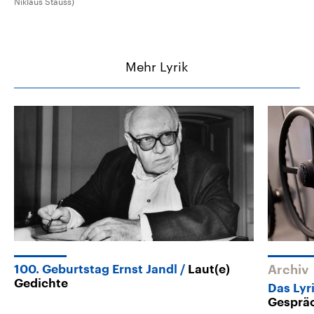
Niklaus Stauss)
Mehr Lyrik
100. Geburtstag Ernst Jandl
Laut(e)
Archiv
Gedichte
Das Lyr
Gesprä