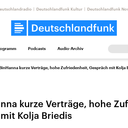
eutschlandradio
Deutschlandfunk Kultur
Deutschlandfunk No
rogramm
Podcasts
Audio-Archiv
Wirtschaft
Wissen
Kultur
Europa
Gesellschaf
BinHanna kurze Verträge, hohe Zufriedenheit, Gespräch mit Kolja 
nna kurze Verträge, hohe Zuf
mit Kolja Briedis
Nahostkonflikt
Iran
le Beiträge,
Aktuelle Lage und
Aktuelle Lage und