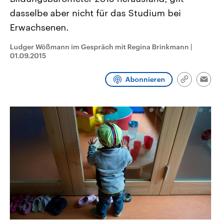
CDU, SPD und FDP regiert.-
aktuelle Weltgeschehen.
dasselbe aber nicht für das Studium bei
Umfragen, Prognosen,
Wahlprogramme, aktuelle Berichte
Erwachsenen.
Sendungen
Programm
Podcasts
und Hintergründe zu den Parteien
und Kandidaten der anstehenden
Wahl.
Ludger Wößmann im Gespräch mit Regina Brinkmann
|
Audio-Archiv
01.09.2015
Abonnieren
Link
Emai
kopieren/te