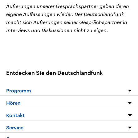
Äußerungen unserer Gesprächspartner geben deren
eigene Auffassungen wieder. Der Deutschlandfunk
macht sich Äußerungen seiner Gesprächspartner in
Interviews und Diskussionen nicht zu eigen.
Entdecken Sie den Deutschlandfunk
Programm
Programm
Hören
Alle Sendungen
Livestream
Kontakt
Die Nachrichten
Audios
Hörerservice
Service
Nachrichtenleicht
Podcasts
Social Media
FAQ