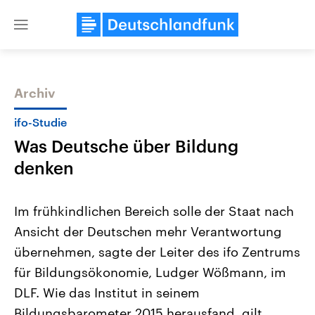
Close
menu
Archiv
Themen
ifo-Studie
Was Deutsche über Bildung
denken
Im frühkindlichen Bereich solle der Staat nach
Ansicht der Deutschen mehr Verantwortung
Landtagswahl Sachsen-Anhalt
USA
übernehmen, sagte der Leiter des ifo Zentrums
2026
Aktuelle Beiträge, Analys
Alle Informationen
Hintergründe
für Bildungsökonomie, Ludger Wößmann, im
Sachsen-Anhalt wählt am 6.
Wirtschaftlich und militäri
September 2026 einen neuen
gehören die Vereinigten S
DLF. Wie das Institut in seinem
Landtag. Seit 2021 wird das
den mächtigsten Ländern 
Bildungsbarometer 2015 herausfand, gilt
Bundesland von einer Koalition aus
mit großem Einfluss auf d