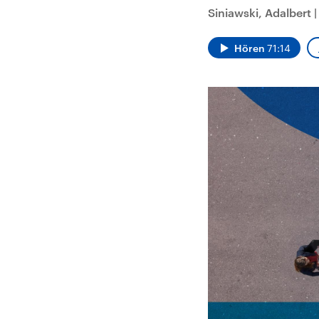
Analysen und
Hinte
Siniawski, Adalbert
Der Üb
Hintergründe
Wirtschaftlich und
paläs
militärisch gehören die
Terror
Vereinigten Staaten zu
Hamas
Hören
71:14
den mächtigsten
auf Is
Ländern der Erde, mit
Regio
großem Einfluss auf das
Gewalt
aktuelle Weltgeschehen.
möcht
zerstö
die Hi
vom Ir