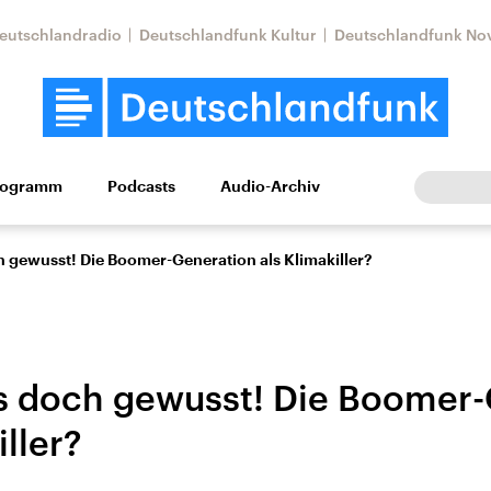
eutschlandradio
Deutschlandfunk Kultur
Deutschlandfunk No
rogramm
Podcasts
Audio-Archiv
Wirtschaft
Wissen
Kultur
Europa
Gesellschaf
h gewusst! Die Boomer-Generation als Klimakiller?
es doch gewusst! Die Boomer
iller?
tkonflikt
Iran
Faktenchecks
In unseren Faktenc
lle Lage und
Aktuelle Lage und