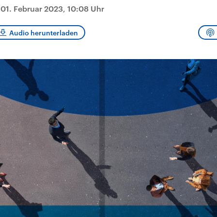
und im TikTok-Kana
rgründe
Hintergründe
|
01. Februar 2023, 10:08 Uhr
erfall der
Der Iran – seit der
„Moment mal“
tinensischen
Islamischen Revolution
überprüfen wir viral
organisation
1979 auch Islamische
Behauptungen auf i
 im Oktober 2023
Republik Iran – ist ein
Wahrheitsgehalt. W
Audio herunterladen
rael hat in der
von einem
kommt eine Aussag
n wieder die
Religionsführer autoritär
Was ist falsch, was
 entfacht. Israel
regierter Staat im Nahen
stimmt? Was kann b
e die Hamas
Osten. Eine Feindschaft
werden – und was is
ren. Diese wird wie
zu Israel und zu den USA
eine Lüge? Kurz.
sbollah im Libanon
ist fest in der
Einordnend.
an unterstützt.
Staatsideologie
Transparent.
verankert.