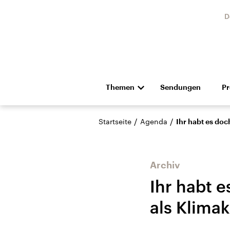
D
Themen
Sendungen
P
Die Nachrichten
Politik
/
/
Startseite
Agenda
Ihr habt es doc
Hörspiel und Feature
Musik
Archiv
Ihr habt 
als Klimak
USA
Nahos
Aktuelle Beiträge,
Aktue