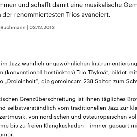
sen und
Hintergründe
Hintergründe
mmen und schafft damit eine musikalische Gem
Der Überfall der
Der Iran – seit der
rgründe
haftlich und
palästinensischen
Islamischen Revolu
m der renommiertesten Trios avanciert.
risch gehören die
Terrororganisation
1979 auch Islamisc
igten Staaten zu
Hamas im Oktober 2023
Republik Iran – ist e
ächtigsten
auf Israel hat in der
von einem
ja Buchmann
|
03.12.2013
n der Erde, mit
Region wieder die
Religionsführer auto
 Einfluss auf das
Gewalt entfacht. Israel
regierter Staat im 
le Weltgeschehen.
möchte die Hamas
Osten. Eine Feindsc
zerstören. Diese wird wie
zu Israel und zu de
die Hisbollah im Libanon
ist fest in der
vom Iran unterstützt.
Staatsideologie
verankert.
 im Jazz wahrlich ungewöhnlichen Instrumentierung:
 (konventionell bestücktes) Trio Töykeät, bildet mit
e „Dreieinheit“, die gemeinsam 238 Saiten zum Sch
stischen Grenzüberschreitung ist ihnen tägliches Bro
nd selbstverständlich vom traditionellen Jazz zur kl
zertmusik, von nordischen und osteuropäischen vo
me bis zu freien Klangkaskaden – immer gepaart mit
umor.