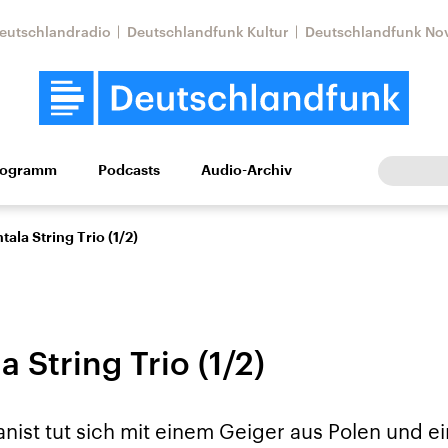
eutschlandradio
Deutschlandfunk Kultur
Deutschlandfunk No
rogramm
Podcasts
Audio-Archiv
Wirtschaft
Wissen
Kultur
Europa
Gesellschaf
ntala String Trio (1/2)
a String Trio (1/2)
Nahostkonflikt
Iran
anist tut sich mit einem Geiger aus Polen und ei
le Beiträge,
Aktuelle Lage und
Aktuelle Lage und