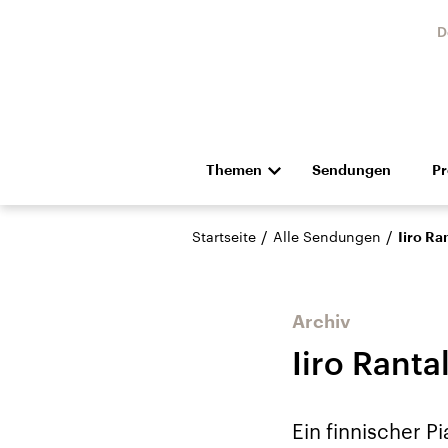
D
Themen
Sendungen
P
Die Nachrichten
Politik
/
/
Startseite
Alle Sendungen
Iiro Ra
Hörspiel und Feature
Musik
Archiv
Iiro Rantal
Landtagswahl Sachsen-
USA
Ein finnischer Pi
Anhalt 2026
Aktuel