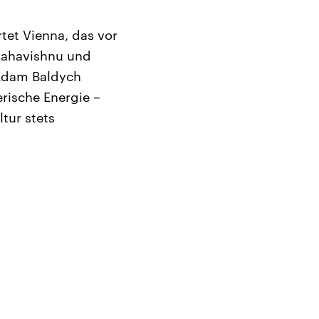
rtet Vienna, das vor
Mahavishnu und
 Adam Baldych
erische Energie –
tur stets