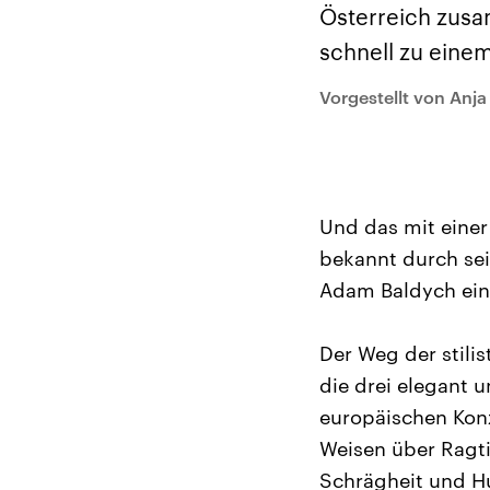
Alle Informationen
Analy
Österreich zusa
Sachsen-Anhalt wählt
Hinte
am 6. September 2026
Wirtsc
schnell zu eine
einen neuen Landtag.
militä
Seit 2021 wird das
Verein
Bundesland von einer
den m
Vorgestellt von An
Koalition aus CDU, SPD
Länder
und FDP regiert.-
großem
Umfragen, Prognosen,
aktuel
Wahlprogramme,
aktuelle Berichte und
Hintergründe zu den
Parteien und Kandidaten
Und das mit einer
der anstehenden Wahl.
bekannt durch sein
Adam Baldych ein
Der Weg der stili
die drei elegant u
europäischen Kon
Weisen über Ragti
Schrägheit und H