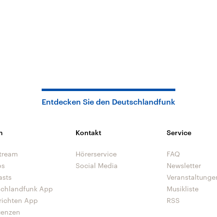
Entdecken Sie den Deutschlandfunk
n
Kontakt
Service
tream
Hörerservice
FAQ
os
Social Media
Newsletter
asts
Veranstaltunge
schlandfunk App
Musikliste
richten App
RSS
uenzen