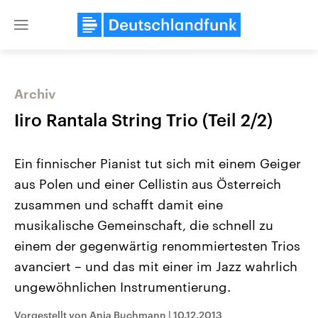
Close
menu
Archiv
Themen
Iiro Rantala String Trio (Teil 2/2)
Ein finnischer Pianist tut sich mit einem Geiger
aus Polen und einer Cellistin aus Österreich
zusammen und schafft damit eine
musikalische Gemeinschaft, die schnell zu
einem der gegenwärtig renommiertesten Trios
Landtagswahl Sachsen-Anhalt
USA
2026
Aktuelle Beiträge, Analys
avanciert – und das mit einer im Jazz wahrlich
Alle Informationen
Hintergründe
Sachsen-Anhalt wählt am 6.
Wirtschaftlich und militäri
ungewöhnlichen Instrumentierung.
September 2026 einen neuen
gehören die Vereinigten S
Landtag. Seit 2021 wird das
den mächtigsten Ländern 
Vorgestellt von Anja Buchmann
|
10.12.2013
Bundesland von einer Koalition aus
mit großem Einfluss auf d