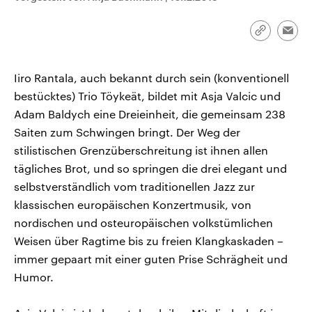
CDU, SPD und FDP regiert.-
aktuelle Weltgeschehen.
Umfragen, Prognosen,
Wahlprogramme, aktuelle Berichte
Link
Emai
Sendungen
Programm
Podcasts
und Hintergründe zu den Parteien
kopieren/te
und Kandidaten der anstehenden
Wahl.
Iiro Rantala, auch bekannt durch sein (konventionell
Audio-Archiv
bestücktes) Trio Töykeät, bildet mit Asja Valcic und
Adam Baldych eine Dreieinheit, die gemeinsam 238
Saiten zum Schwingen bringt. Der Weg der
stilistischen Grenzüberschreitung ist ihnen allen
tägliches Brot, und so springen die drei elegant und
selbstverständlich vom traditionellen Jazz zur
klassischen europäischen Konzertmusik, von
nordischen und osteuropäischen volkstümlichen
Weisen über Ragtime bis zu freien Klangkaskaden –
immer gepaart mit einer guten Prise Schrägheit und
Humor.