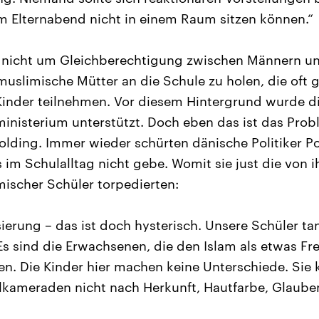
m Elternabend nicht in einem Raum sitzen können.“
r nicht um Gleichberechtigung zwischen Männern u
uslimische Mütter an die Schule zu holen, die oft 
 Kinder teilnehmen. Vor diesem Hintergrund wurde die
inisterium unterstützt. Doch eben das ist das Prob
lding. Immer wieder schürten dänische Politiker P
s im Schulalltag nicht gebe. Womit sie just die von 
mischer Schüler torpedierten:
sierung – das ist doch hysterisch. Unsere Schüler ta
Es sind die Erwachsenen, die den Islam als etwas F
n. Die Kinder hier machen keine Unterschiede. Sie k
lkameraden nicht nach Herkunft, Hautfarbe, Glaube