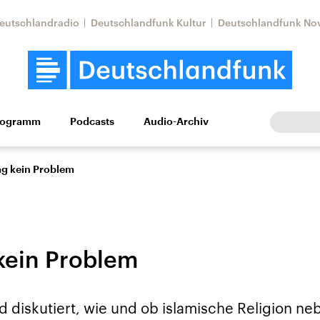
eutschlandradio
Deutschlandfunk Kultur
Deutschlandfunk No
rogramm
Podcasts
Audio-Archiv
Wirtschaft
Wissen
Kultur
Europa
Gesellschaf
ag kein Problem
 kein Problem
tkonflikt
Iran
Faktenchecks
 diskutiert, wie und ob islamische Religion ne
In unseren Faktenc
lle Lage und
Aktuelle Lage und