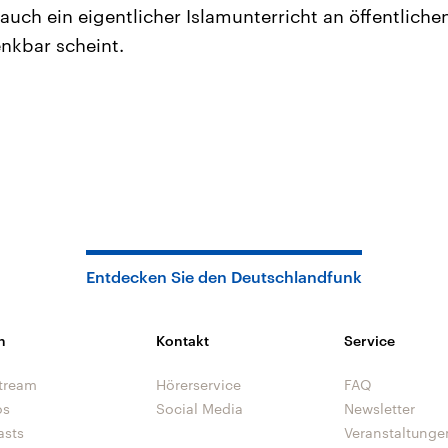
uch ein eigentlicher Islamunterricht an öffentliche
nkbar scheint.
Entdecken Sie den Deutschlandfunk
n
Kontakt
Service
tream
Hörerservice
FAQ
os
Social Media
Newsletter
asts
Veranstaltunge