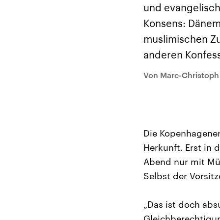
Analysen und
Hinte
und evangelisch
Der Üb
Hintergründe
Wirtschaftlich und
paläs
Konsens: Dänema
militärisch gehören die
Terror
Vereinigten Staaten zu
Hamas
muslimischen Zu
den mächtigsten
auf Is
Ländern der Erde, mit
Regio
anderen Konfess
großem Einfluss auf das
Gewalt
aktuelle Weltgeschehen.
möcht
zerstö
Von Marc-Christoph
die Hi
vom Ir
Die Kopenhagener
Herkunft. Erst in
Abend nur mit Müt
Selbst der Vorsitz
„Das ist doch abs
Gleichberechtigun