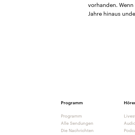
vorhanden. Wenn a
Jahre hinaus unde
Programm
Höre
Programm
Lives
Alle Sendungen
Audi
Die Nachrichten
Podc