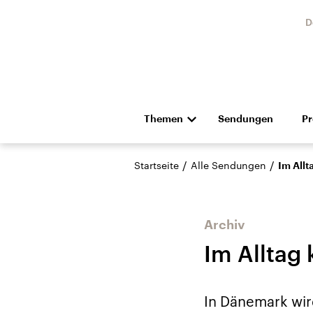
D
Themen
Sendungen
P
Die Nachrichten
Politik
/
/
Startseite
Alle Sendungen
Im Allt
Hörspiel und Feature
Musik
Archiv
Im Alltag
USA
Nahos
In Dänemark wird
Aktuelle Beiträge,
Aktue