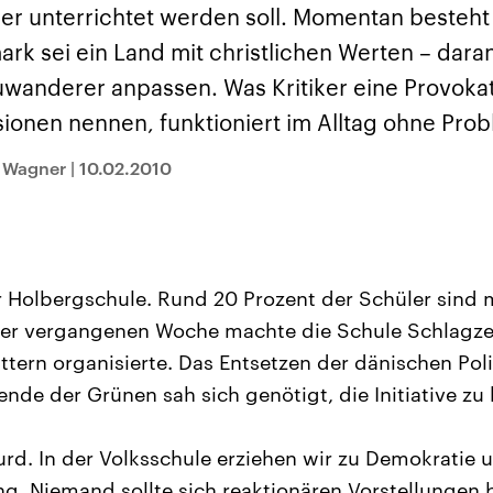
und im TikTok-Kana
rgründe
Hintergründe
er unterrichtet werden soll. Momentan besteht
erfall der
Der Iran – seit der
„Moment mal“
tinensischen
Islamischen Revolution
überprüfen wir viral
rk sei ein Land mit christlichen Werten – dara
organisation
1979 auch Islamische
Behauptungen auf i
 im Oktober 2023
Republik Iran – ist ein
Wahrheitsgehalt. W
wanderer anpassen. Was Kritiker eine Provok
rael hat in der
von einem
kommt eine Aussag
n wieder die
Religionsführer autoritär
Was ist falsch, was
ionen nennen, funktioniert im Alltag ohne Pro
 entfacht. Israel
regierter Staat im Nahen
stimmt? Was kann b
e die Hamas
Osten. Eine Feindschaft
werden – und was is
ren. Diese wird wie
zu Israel und zu den USA
eine Lüge? Kurz.
 Wagner
|
10.02.2010
sbollah im Libanon
ist fest in der
Einordnend.
an unterstützt.
Staatsideologie
Transparent.
verankert.
 Holbergschule. Rund 20 Prozent der Schüler sind
 der vergangenen Woche machte die Schule Schlagzeil
tern organisierte. Das Entsetzen der dänischen Poli
ende der Grünen sah sich genötigt, die Initiative zu k
urd. In der Volksschule erziehen wir zu Demokratie 
g. Niemand sollte sich reaktionären Vorstellungen