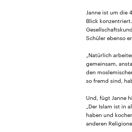
Janne ist um die 4
Blick konzentriert
Gesellschaftskund
Schüler ebenso err
„Natürlich arbeit
gemeinsam, anstat
den moslemischen 
so fremd sind, ha
Und, fügt Janne h
„Der Islam ist in
haben und kochen,
anderen Religione