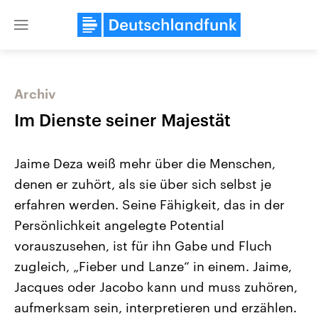
Close
menu
Archiv
Themen
Im Dienste seiner Majestät
Jaime Deza weiß mehr über die Menschen,
denen er zuhört, als sie über sich selbst je
erfahren werden. Seine Fähigkeit, das in der
Persönlichkeit angelegte Potential
vorauszusehen, ist für ihn Gabe und Fluch
Landtagswahl Sachsen-Anhalt
USA
2026
Aktuelle Beiträge, Analys
zugleich, „Fieber und Lanze“ in einem. Jaime,
Alle Informationen
Hintergründe
Sachsen-Anhalt wählt am 6.
Wirtschaftlich und militäri
Jacques oder Jacobo kann und muss zuhören,
September 2026 einen neuen
gehören die Vereinigten S
Landtag. Seit 2021 wird das
den mächtigsten Ländern 
aufmerksam sein, interpretieren und erzählen.
Bundesland von einer Koalition aus
mit großem Einfluss auf d