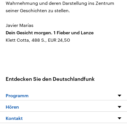
Wahrnehmung und deren Darstellung ins Zentrum
seiner Geschichten zu stellen.
Javier Marías
Dein Gesicht morgen. 1 Fieber und Lanze
Klett Cotta, 488 S., EUR 24,50
Entdecken Sie den Deutschlandfunk
Programm
Programm
Hören
Alle Sendungen
Livestream
Kontakt
Die Nachrichten
Audios