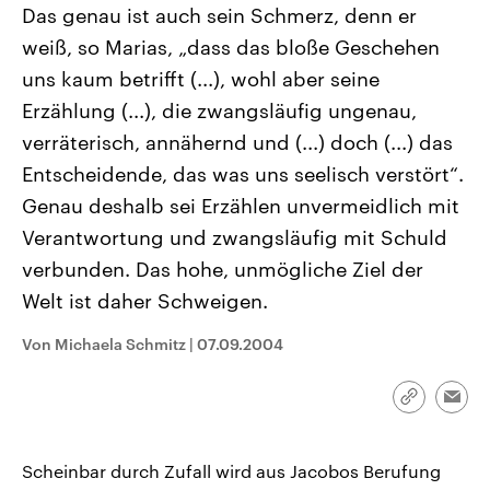
Das genau ist auch sein Schmerz, denn er
CDU, SPD und FDP regiert.-
aktuelle Weltgeschehen.
Umfragen, Prognosen,
weiß, so Marias, „dass das bloße Geschehen
Wahlprogramme, aktuelle Berichte
Sendungen
Programm
Podcasts
und Hintergründe zu den Parteien
uns kaum betrifft (...), wohl aber seine
und Kandidaten der anstehenden
Wahl.
Erzählung (...), die zwangsläufig ungenau,
Audio-Archiv
verräterisch, annähernd und (...) doch (...) das
Entscheidende, das was uns seelisch verstört“.
Genau deshalb sei Erzählen unvermeidlich mit
Verantwortung und zwangsläufig mit Schuld
verbunden. Das hohe, unmögliche Ziel der
Welt ist daher Schweigen.
Von Michaela Schmitz
|
07.09.2004
Link
Emai
kopieren/te
Scheinbar durch Zufall wird aus Jacobos Berufung