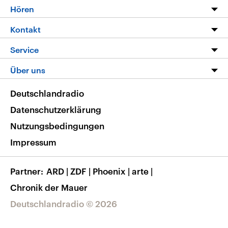
Programm
Hören
Alle Sendungen
Livestream
Kontakt
Die Nachrichten
Audios
Hörerservice
Service
Nachrichtenleicht
Podcasts
Social Media
FAQ
Über uns
Neue Beiträge auf dlf.de
Deutschlandfunk App
Newsletter
Deutschlandradio
Themen-Schwerpunkte
Nachrichten App
Deutschlandradio
Veranstaltungen
Presse
Frequenzen
Datenschutzerklärung
Musikliste
Ausbildung und Karriere
Nutzungsbedingungen
RSS
Transparenz
Impressum
Korrekturen
Barrierefreiheit
Partner
ARD
|
ZDF
|
Phoenix
|
arte
|
Chronik der Mauer
Deutschlandradio © 2026