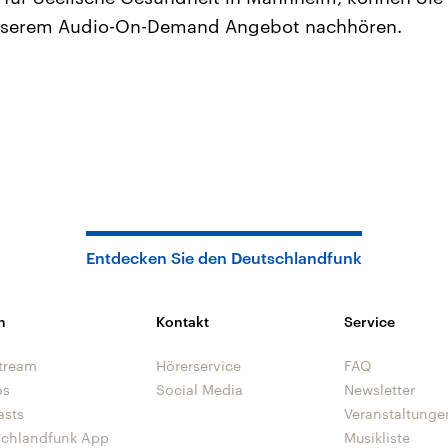
unserem Audio-On-Demand Angebot nachhören.
Entdecken Sie den Deutschlandfunk
n
Kontakt
Service
tream
Hörerservice
FAQ
os
Social Media
Newsletter
asts
Veranstaltunge
schlandfunk App
Musikliste