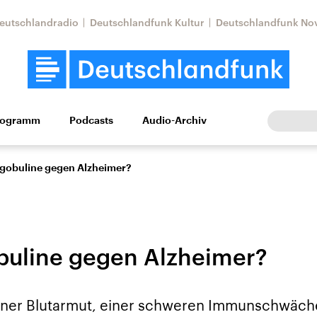
eutschlandradio
Deutschlandfunk Kultur
Deutschlandfunk No
rogramm
Podcasts
Audio-Archiv
Wirtschaft
Wissen
Kultur
Europa
Gesellschaf
obuline gegen Alzheimer?
uline gegen Alzheimer?
Nahostkonflikt
Iran
iner Blutarmut, einer schweren Immunschwäch
le Beiträge,
Aktuelle Lage und
Aktuelle Lage und