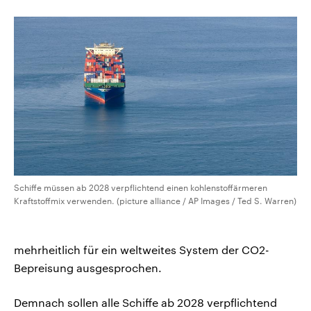
CDU, SPD und FDP regiert.-
aktuelle Weltgeschehen.
Umfragen, Prognosen,
Wahlprogramme, aktuelle Berichte
Sendungen
Programm
Podcasts
und Hintergründe zu den Parteien
und Kandidaten der anstehenden
Wahl.
Audio-Archiv
Schiffe müssen ab 2028 verpflichtend einen kohlenstoffärmeren
Kraftstoffmix verwenden. (picture alliance / AP Images / Ted S. Warren)
mehrheitlich für ein weltweites System der CO2-
Bepreisung ausgesprochen.
Demnach sollen alle Schiffe ab 2028 verpflichtend