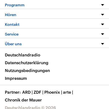
Programm
Programm
Hören
Alle Sendungen
Livestream
Kontakt
Die Nachrichten
Audios
Hörerservice
Service
Nachrichtenleicht
Podcasts
Social Media
FAQ
Über uns
Neue Beiträge auf dlf.de
Deutschlandfunk App
Newsletter
Deutschlandradio
Themen-Schwerpunkte
Nachrichten App
Deutschlandradio
Veranstaltungen
Presse
Frequenzen
Datenschutzerklärung
Musikliste
Ausbildung und Karriere
Nutzungsbedingungen
RSS
Transparenz
Impressum
Korrekturen
Barrierefreiheit
Partner
ARD
|
ZDF
|
Phoenix
|
arte
|
Chronik der Mauer
Deutschlandradio © 2026