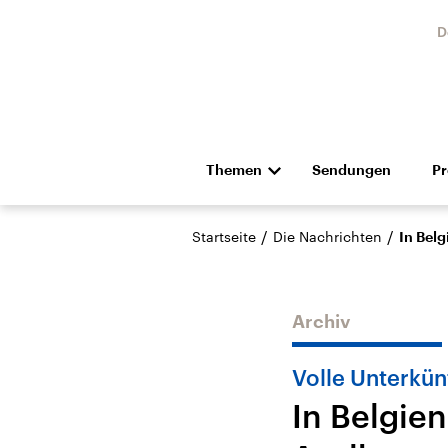
D
Themen
Sendungen
P
Die Nachrichten
Politik
/
/
Startseite
Die Nachrichten
In Bel
Hörspiel und Feature
Musik
Archiv
Volle Unterkün
In Belgie
Landtagswahl Sachsen-
USA
Anhalt 2026
Aktuel