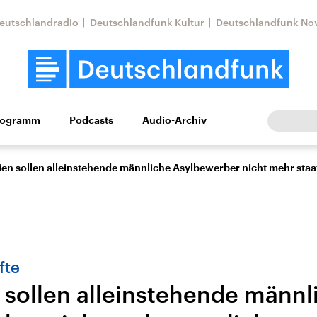
eutschlandradio
Deutschlandfunk Kultur
Deutschlandfunk No
rogramm
Podcasts
Audio-Archiv
Wirtschaft
Wissen
Kultur
Europa
Gesellschaf
gien sollen alleinstehende männliche Asylbewerber nicht mehr sta
fte
n sollen alleinstehende männl
Nahostkonflikt
Iran
le Beiträge,
Aktuelle Lage und
Aktuelle Lage und