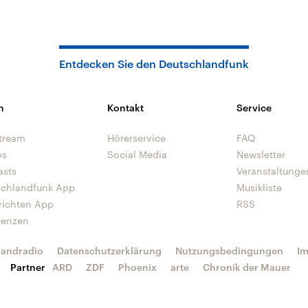
Entdecken Sie den Deutschlandfunk
n
Kontakt
Service
tream
Hörerservice
FAQ
os
Social Media
Newsletter
asts
Veranstaltunge
schlandfunk App
Musikliste
richten App
RSS
uenzen
landradio
Datenschutzerklärung
Nutzungsbedingungen
I
Partner
ARD
ZDF
Phoenix
arte
Chronik der Mauer