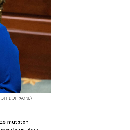
BENOIT DOPPAGNE)
ätze müssten
 vermeiden, dass