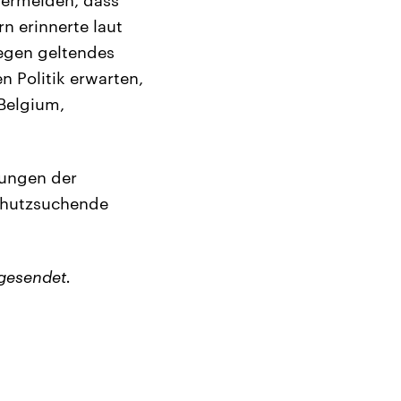
n erinnerte laut
egen geltendes
n Politik erwarten,
Belgium,
zungen der
chutzsuchende
gesendet.