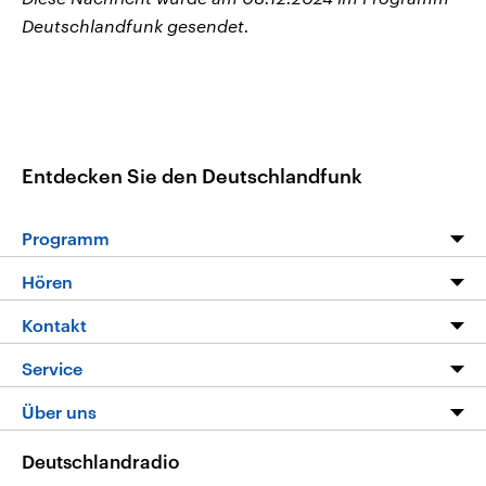
Deutschlandfunk gesendet.
Entdecken Sie den Deutschlandfunk
Programm
Programm
Hören
Alle Sendungen
Livestream
Kontakt
Die Nachrichten
Audios
Hörerservice
Service
Nachrichtenleicht
Podcasts
Social Media
FAQ
Über uns
Neue Beiträge auf dlf.de
Deutschlandfunk App
Newsletter
Deutschlandradio
Themen-Schwerpunkte
Nachrichten App
Deutschlandradio
Veranstaltungen
Presse