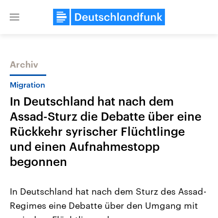
Close
menu
Archiv
Themen
Migration
In Deutschland hat nach dem
Assad-Sturz die Debatte über eine
Rückkehr syrischer Flüchtlinge
und einen Aufnahmestopp
begonnen
Landtagswahl Sachsen-Anhalt
USA
2026
Aktuelle Beiträge, Analys
Alle Informationen
Hintergründe
In Deutschland hat nach dem Sturz des Assad-
Sachsen-Anhalt wählt am 6.
Wirtschaftlich und militäri
September 2026 einen neuen
gehören die Vereinigten S
Regimes eine Debatte über den Umgang mit
Landtag. Seit 2021 wird das
den mächtigsten Ländern 
Bundesland von einer Koalition aus
mit großem Einfluss auf d