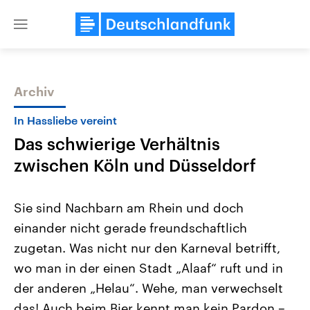
Close
menu
Archiv
Themen
In Hassliebe vereint
Das schwierige Verhältnis
zwischen Köln und Düsseldorf
Sie sind Nachbarn am Rhein und doch
einander nicht gerade freundschaftlich
Landtagswahl Sachsen-Anhalt
USA
zugetan. Was nicht nur den Karneval betrifft,
2026
Aktuelle Beiträge, Analys
Alle Informationen
Hintergründe
wo man in der einen Stadt „Alaaf“ ruft und in
Sachsen-Anhalt wählt am 6.
Wirtschaftlich und militäri
September 2026 einen neuen
gehören die Vereinigten S
der anderen „Helau“. Wehe, man verwechselt
Landtag. Seit 2021 wird das
den mächtigsten Ländern 
das! Auch beim Bier kennt man kein Pardon –
Bundesland von einer Koalition aus
mit großem Einfluss auf d