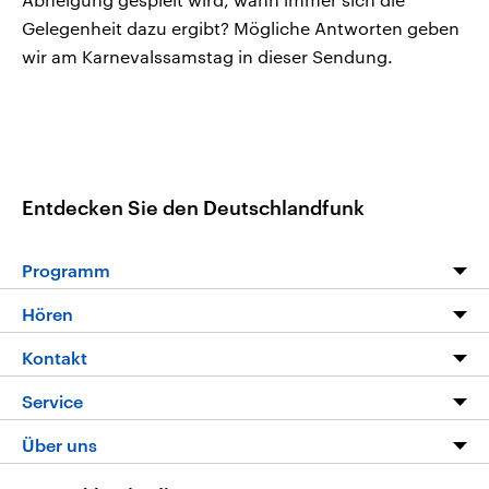
Gelegenheit dazu ergibt? Mögliche Antworten geben
wir am Karnevalssamstag in dieser Sendung.
Entdecken Sie den Deutschlandfunk
Programm
Programm
Hören
Alle Sendungen
Livestream
Kontakt
Die Nachrichten
Audios
Hörerservice
Service
Nachrichtenleicht
Podcasts
Social Media
FAQ
Über uns
Neue Beiträge auf dlf.de
Deutschlandfunk App
Newsletter
Deutschlandradio
Themen-Schwerpunkte