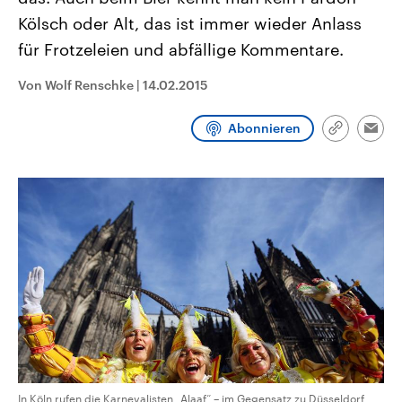
CDU, SPD und FDP regiert.-
aktuelle Weltgeschehen.
Kölsch oder Alt, das ist immer wieder Anlass
Umfragen, Prognosen,
Wahlprogramme, aktuelle Berichte
für Frotzeleien und abfällige Kommentare.
Sendungen
Programm
Podcasts
und Hintergründe zu den Parteien
und Kandidaten der anstehenden
Wahl.
Von Wolf Renschke
|
14.02.2015
Audio-Archiv
Abonnieren
Link
Emai
kopieren/te
In Köln rufen die Karnevalisten „Alaaf“ – im Gegensatz zu Düsseldorf,