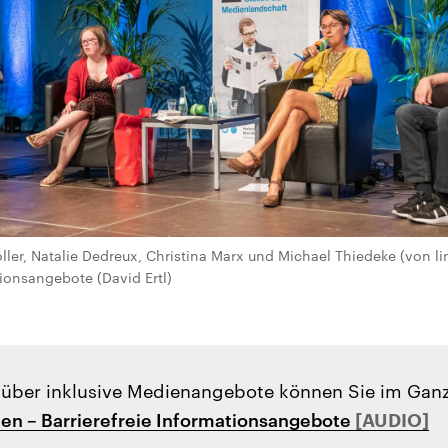
ller, Natalie Dedreux, Christina Marx und Michael Thiedeke (von li
tionsangebote (David Ertl)
über inklusive Medienangebote können Sie im Gan
ien – Barrierefreie Informationsangebote