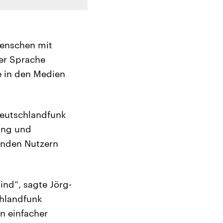
Menschen mit
ter Sprache
e in den Medien
Deutschlandfunk
tung und
henden Nutzern
sind“, sagte Jörg-
chlandfunk
n einfacher