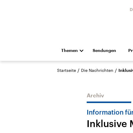
D
Themen
Sendungen
P
Die Nachrichten
Politik
/
/
Startseite
Die Nachrichten
Inklus
Hörspiel und Feature
Musik
Archiv
Information für
Inklusive
USA
Nahos
Aktuelle Beiträge,
Aktue