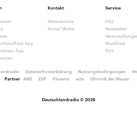
n
Kontakt
Service
tream
Hörerservice
FAQ
os
Social Media
Newsletter
asts
Veranstaltunge
schlandfunk App
Musikliste
richten App
RSS
uenzen
landradio
Datenschutzerklärung
Nutzungsbedingungen
I
Partner
ARD
ZDF
Phoenix
arte
Chronik der Mauer
Deutschlandradio © 2026