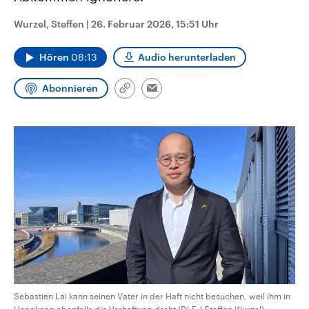
CDU, SPD und FDP regiert.-
aktuelle Weltgeschehen.
Umfragen, Prognosen,
Wurzel, Steffen
|
26. Februar 2026, 15:51 Uhr
Wahlprogramme, aktuelle Berichte
Sendungen
Programm
Podcasts
und Hintergründe zu den Parteien
und Kandidaten der anstehenden
Hören
08:13
Audio herunterladen
Wahl.
Audio-Archiv
Abonnieren
Link
Email
kopieren/teilen
Sebastien Lai kann seinen Vater in der Haft nicht besuchen, weil ihm in