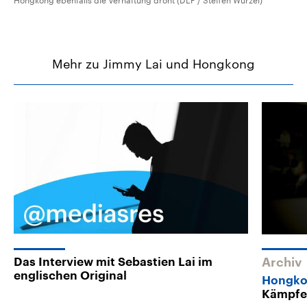
Hongkong ebenfalls die Verhaftung droht (DLF / Steffen Wurzel)
Mehr zu Jimmy Lai und Hongkong
Das Interview mit Sebastien Lai im
Archiv
englischen Original
Hongko
Kämpfen