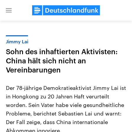
Close
menu
Jimmy Lai
Themen
Sohn des inhaftierten Aktivisten:
China hält sich nicht an
Vereinbarungen
Der 78-jährige Demokratieaktivist Jimmy Lai ist
in Hongkong zu 20 Jahren Haft verurteilt
Landtagswahl Sachsen-Anhalt
USA
worden. Sein Vater habe viele gesundheitliche
2026
Aktuelle Beiträge, Analys
Alle Informationen
Probleme, berichtet Sebastien Lai und warnt:
Hintergründe
Sachsen-Anhalt wählt am 6.
Wirtschaftlich und militäri
Der Fall zeige, dass China internationale
September 2026 einen neuen
gehören die Vereinigten S
Landtag. Seit 2021 wird das
den mächtigsten Ländern 
Abkommen ignoriere.
Bundesland von einer Koalition aus
mit großem Einfluss auf d