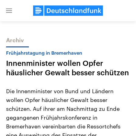
Close
menu
Archiv
Themen
Frühjahrstagung in Bremerhaven
Innenminister wollen Opfer
häuslicher Gewalt besser schützen
Die Innenminister von Bund und Ländern
wollen Opfer häuslicher Gewalt besser
Landtagswahl Sachsen-Anhalt
USA
schützen. Auf ihrer am Nachmittag zu Ende
2026
Aktuelle Beiträge, Analys
Alle Informationen
Hintergründe
gegangenen Frühjahrskonferenz in
Sachsen-Anhalt wählt am 6.
Wirtschaftlich und militäri
September 2026 einen neuen
gehören die Vereinigten S
Bremerhaven vereinbarten die Ressortchefs
Landtag. Seit 2021 wird das
den mächtigsten Ländern 
eine Ausweitung des Einsatzes der
Bundesland von einer Koalition aus
mit großem Einfluss auf d