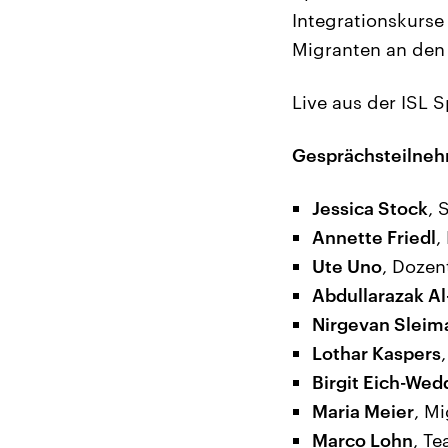
Integrationskurse
Migranten an den
Live aus der ISL 
Gesprächsteilneh
Jessica Stock
, 
Annette Friedl
,
Ute Uno
, Dozen
Abdullarazak 
Nirgevan Sleim
Lothar Kaspers
Birgit Eich-Wed
Maria Meier
, M
Marco Lohn
, T