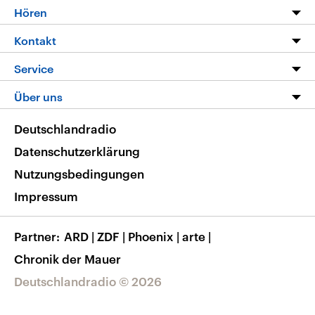
Programm
Hören
Alle Sendungen
Livestream
Kontakt
Die Nachrichten
Audios
Hörerservice
Service
Nachrichtenleicht
Podcasts
Social Media
FAQ
Über uns
Neue Beiträge auf dlf.de
Deutschlandfunk App
Newsletter
Deutschlandradio
Themen-Schwerpunkte
Nachrichten App
Deutschlandradio
Veranstaltungen
Presse
Frequenzen
Datenschutzerklärung
Musikliste
Ausbildung und Karriere
Nutzungsbedingungen
RSS
Transparenz
Impressum
Korrekturen
Barrierefreiheit
Partner
ARD
|
ZDF
|
Phoenix
|
arte
|
Chronik der Mauer
Deutschlandradio © 2026