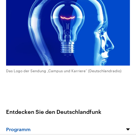
CDU, SPD und FDP regiert.-
aktuelle Weltgeschehen.
Umfragen, Prognosen,
Wahlprogramme, aktuelle Berichte
Sendungen
Programm
Podcasts
und Hintergründe zu den Parteien
und Kandidaten der anstehenden
Wahl.
Audio-Archiv
Das Logo der Sendung „Campus und Karriere“ (Deutschlandradio)
Entdecken Sie den Deutschlandfunk
Programm