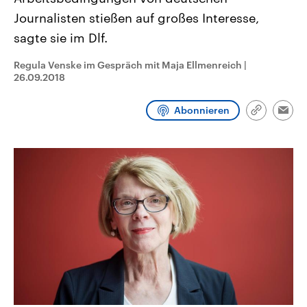
CDU, SPD und FDP regiert.-
aktuelle Weltgeschehen.
Journalisten stießen auf großes Interesse,
Umfragen, Prognosen,
Wahlprogramme, aktuelle Berichte
sagte sie im Dlf.
Sendungen
Programm
Podcasts
und Hintergründe zu den Parteien
und Kandidaten der anstehenden
Wahl.
Regula Venske im Gespräch mit Maja Ellmenreich
|
Audio-Archiv
26.09.2018
Abonnieren
Link
Emai
kopieren/te