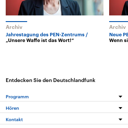
Archiv
Archiv
Jahrestagung des PEN-Zentrums
Neue PE
„Unsere Waffe ist das Wort!“
Wenn si
Entdecken Sie den Deutschlandfunk
Programm
Programm
Hören
Alle Sendungen
Livestream
Kontakt
Die Nachrichten
Audios