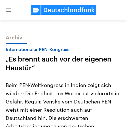
Close
menu
Archiv
Themen
Internationaler PEN-Kongress
„Es brennt auch vor der eigenen
Haustür“
Beim PEN-Weltkongress in Indien zeigt sich
wieder: Die Freiheit des Wortes ist vielerorts in
Landtagswahl Sachsen-Anhalt
USA
Gefahr. Regula Venske vom Deutschen PEN
2026
Aktuelle Beiträge, Analys
Alle Informationen
Hintergründe
weist mit einer Resolution auch auf
Sachsen-Anhalt wählt am 6.
Wirtschaftlich und militäri
September 2026 einen neuen
gehören die Vereinigten S
Deutschland hin. Die erschwerten
Landtag. Seit 2021 wird das
den mächtigsten Ländern 
Arbeitsbedingungen von deutschen
Bundesland von einer Koalition aus
mit großem Einfluss auf d