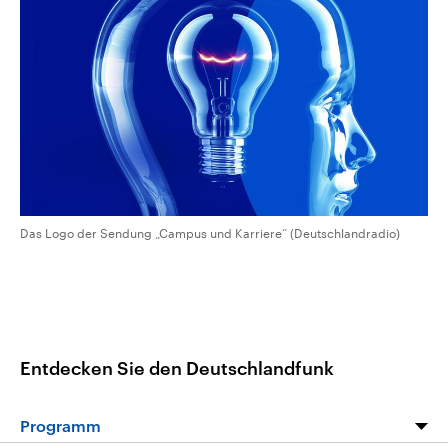
CDU, SPD und FDP regiert.-
aktuelle Weltgeschehen.
Umfragen, Prognosen,
Wahlprogramme, aktuelle Berichte
Sendungen
Programm
Podcasts
und Hintergründe zu den Parteien
und Kandidaten der anstehenden
Wahl.
Audio-Archiv
Das Logo der Sendung „Campus und Karriere“ (Deutschlandradio)
Entdecken Sie den Deutschlandfunk
Programm