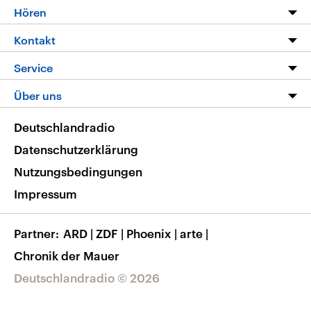
Programm
Hören
Alle Sendungen
Livestream
Kontakt
Die Nachrichten
Audios
Hörerservice
Service
Nachrichtenleicht
Podcasts
Social Media
FAQ
Über uns
Neue Beiträge auf dlf.de
Deutschlandfunk App
Newsletter
Deutschlandradio
Themen-Schwerpunkte
Nachrichten App
Deutschlandradio
Veranstaltungen
Presse
Frequenzen
Datenschutzerklärung
Musikliste
Ausbildung und Karriere
Nutzungsbedingungen
RSS
Transparenz
Impressum
Korrekturen
Barrierefreiheit
Partner
ARD
|
ZDF
|
Phoenix
|
arte
|
Chronik der Mauer
Deutschlandradio © 2026