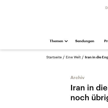
D
Themen
Sendungen
P
Die Nachrichten
Politik
/
/
Startseite
Eine Welt
Iran in die En
Hörspiel und Feature
Musik
Archiv
Iran in di
noch übrig
Landtagswahl Sachsen-
USA
Anhalt 2026
Aktuel