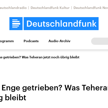
eutschlandradio
Deutschlandfunk Kultur
Deutschlandfunk No
rogramm
Podcasts
Audio-Archiv
Wirtschaft
Wissen
Kultur
Europa
Gesellschaf
ge getrieben? Was Teheran jetzt noch übrig bleibt
e Enge getrieben? Was Tehera
 bleibt
Nahostkonflikt
Iran
le Beiträge,
Aktuelle Lage und
Aktuelle Lage und