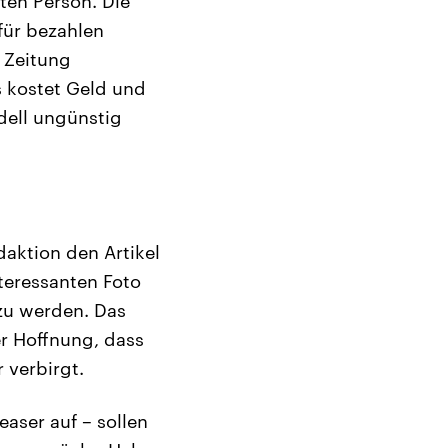
ten Person. Die
für bezahlen
 Zeitung
s kostet Geld und
dell ungünstig
aktion den Artikel
nteressanten Foto
zu werden. Das
er Hoffnung, dass
 verbirgt.
aser auf – sollen