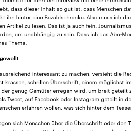
 Thema oder führt ein Interview mit einer interessan
eßt, dass dieser Inhalt so gut ist, dass Menschen da
t ihn hinter eine Bezahlschranke. Also muss ich die
 Artikel zu lesen. Das ist ja auch fein. Journalismu
erden, um unabhängig zu sein. Dass ich das Abo-Mo
eres Thema.
 gewollt
usreichend interessant zu machen, versieht die Red
t krassen, schrillen Überschrift, einem möglichst i
 der genug Gemüter erregen wird, um breit geteilt 
ls Tweet, auf Facebook oder Instagram geteilt in d
enschen erfahren wollen, was sich hinter dem Teaser
regen sich Menschen über die Überschrift oder den Te