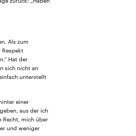
Frage zurück: „Haben
en. Als zum
r Respekt
n.“ Hat der
 sich nicht an
infach unterstellt
hinter einer
sgeben, aus der ich
n Recht, mich über
rter und weniger