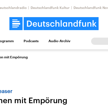
eutschlandradio
Deutschlandfunk Kultur
Deutschlandfunk No
rogramm
Podcasts
Audio-Archiv
Wirtschaft
Wissen
Kultur
Europa
Gesellschaf
en mit Empörung
easer
hen mit Empörung
Nahostkonflikt
Iran
le Beiträge,
Aktuelle Lage und
Aktuelle Lage und