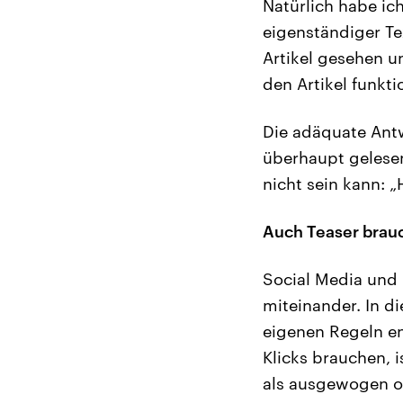
Natürlich habe ich
eigenständiger Te
Artikel gesehen un
den Artikel funkt
Die adäquate Antwo
überhaupt gelesen
nicht sein kann: 
Auch Teaser brau
Social Media und
miteinander. In d
eigenen Regeln en
Klicks brauchen, 
als ausgewogen od