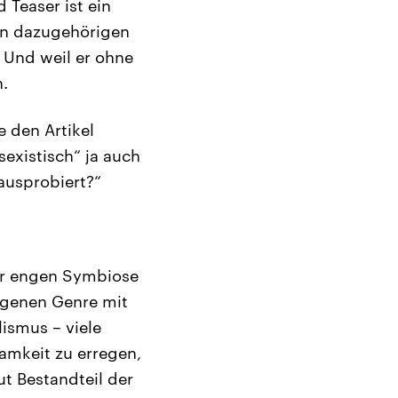
 Teaser ist ein
en dazugehörigen
. Und weil er ohne
n.
e den Artikel
existisch“ ja auch
ausprobiert?“
er engen Symbiose
eigenen Genre mit
ismus – viele
amkeit zu erregen,
ut Bestandteil der