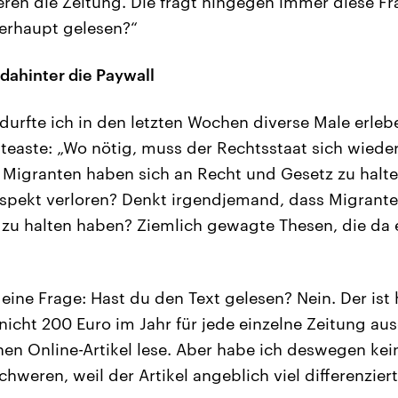
sieren die Zeitung. Die fragt hingegen immer diese 
berhaupt gelesen?“
dahinter die Paywall
 durfte ich in den letzten Wochen diverse Male erleb
“ teaste: „Wo nötig, muss der Rechtsstaat sich wiede
 Migranten haben sich an Recht und Gesetz zu halte
spekt verloren? Denkt irgendjemand, dass Migranten
zu halten haben? Ziemlich gewagte Thesen, die da e
 eine Frage: Hast du den Text gelesen? Nein. Der ist 
 nicht 200 Euro im Jahr für jede einzelne Zeitung au
nen Online-Artikel lese. Aber habe ich deswegen kei
hweren, weil der Artikel angeblich viel differenzie