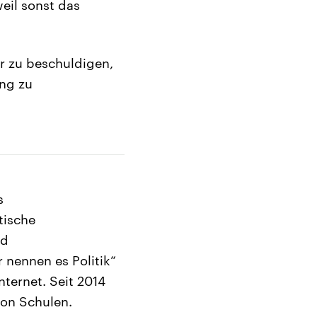
weil sonst das
er zu beschuldigen,
ung zu
s
tische
nd
 nennen es Politik“
nternet. Seit 2014
 von Schulen.