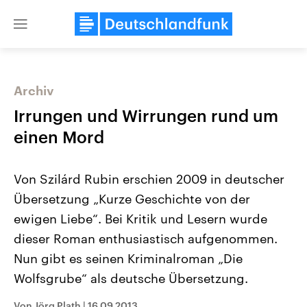
Close
menu
Archiv
Themen
Irrungen und Wirrungen rund um
einen Mord
Von Szilárd Rubin erschien 2009 in deutscher
Übersetzung „Kurze Geschichte von der
ewigen Liebe“. Bei Kritik und Lesern wurde
dieser Roman enthusiastisch aufgenommen.
Landtagswahl Sachsen-Anhalt
USA
2026
Aktuelle Beiträge, Analys
Nun gibt es seinen Kriminalroman „Die
Alle Informationen
Hintergründe
Sachsen-Anhalt wählt am 6.
Wirtschaftlich und militäri
Wolfsgrube“ als deutsche Übersetzung.
September 2026 einen neuen
gehören die Vereinigten S
Landtag. Seit 2021 wird das
den mächtigsten Ländern 
Bundesland von einer Koalition aus
mit großem Einfluss auf d
Von Jörg Plath
|
16.09.2013