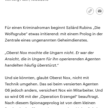
CDU, SPD und FDP regiert.-
aktuelle Weltgeschehen.
Umfragen, Prognosen,
Wahlprogramme, aktuelle Berichte
Link
Emai
Sendungen
Programm
Podcasts
und Hintergründe zu den Parteien
kopieren/te
und Kandidaten der anstehenden
Wahl.
Audio-Archiv
Für einen Kriminalroman beginnt Szilárd Rubins „Die
Wolfsgrube“ etwas irritierend: mit einem Prolog in der
Zentrale eines ungenannten Geheimdienstes.
„Oberst Nox mochte die Ungarn nicht. Er war der
Ansicht, die in Ungarn für ihn operierenden Agenten
handelten häufig überstürzt.“
Und sie könnten, glaubt Oberst Nox, nicht mit
Technik umgehen. Das sei beim versierten Agenten
06 jedoch anders, versichert Nox ein Mitarbeiter. Und
so wird 06 mit der „Operation Erzengel“ beauftragt.
Nach diesem Spionageprolog ist von dem kleinen