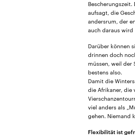
Bescherungszeit. 
aufsagt, die Ges
andersrum, der en
auch daraus wird 
Darüber können si
drinnen doch noch
müssen, weil der 
bestens also.
Damit die Winters
die Afrikaner, die
Vierschanzentourn
viel anders als „
gehen. Niemand kö
Flexibilität ist gef