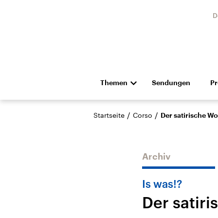
D
Themen
Sendungen
P
Die Nachrichten
Politik
/
/
Startseite
Corso
Der satirische W
Hörspiel und Feature
Musik
Archiv
Is was!?
Der satir
Landtagswahl Sachsen-
USA
Anhalt 2026
Aktuel