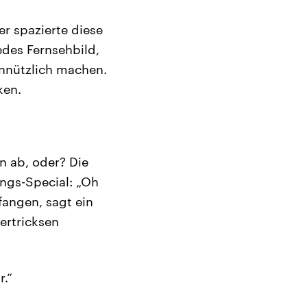
r spazierte diese
edes Fernsehbild,
unnützlich machen.
ken.
n ab, oder? Die
ngs-Special: „Oh
fangen, sagt ein
ertricksen
r.“