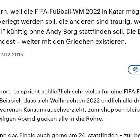
sen und
Hintergründe
Hintergründe
Der Überfall der
Der Iran – seit der
rgründe
n, weil die FIFA-Fußball-WM 2022 in Katar mögl
haftlich und
palästinensischen
Islamischen Revolu
risch gehören die
Terrororganisation
1979 auch Islamisc
erlegt werden soll, die anderen sind traurig, we
igten Staaten zu
Hamas im Oktober 2023
Republik Iran – ist e
ächtigsten
auf Israel hat in der
von einem
“ künftig ohne Andy Borg stattfinden soll. Die
n der Erde, mit
Region wieder die
Religionsführer auto
 Einfluss auf das
Gewalt entfacht. Israel
regierter Staat im 
ndest – weiter mit den Griechen existieren.
le Weltgeschehen.
möchte die Hamas
Osten. Eine Feindsc
zerstören. Diese wird wie
zu Israel und zu de
die Hisbollah im Libanon
ist fest in der
27.02.2015
vom Iran unterstützt.
Staatsideologie
verankert.
t, es spricht schließlich sehr vieles für eine FIFA-
eispiel, dass sich Weihnachten 2022 endlich alle d
worenen Konsumrauschverzicht, zum shoppen bleibt 
ligen Abend gucken alle in die Röhre.
n das Finale auch gerne am 24. stattfinden – zur b