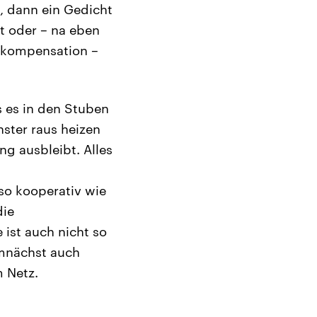
, dann ein Gedicht
t oder – na eben
nkkompensation –
s es in den Stuben
ster raus heizen
g ausbleibt. Alles
so kooperativ wie
die
ist auch nicht so
emnächst auch
 Netz.