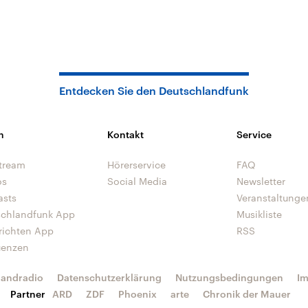
Entdecken Sie den Deutschlandfunk
n
Kontakt
Service
tream
Hörerservice
FAQ
os
Social Media
Newsletter
asts
Veranstaltunge
schlandfunk App
Musikliste
richten App
RSS
uenzen
landradio
Datenschutzerklärung
Nutzungsbedingungen
I
Partner
ARD
ZDF
Phoenix
arte
Chronik der Mauer