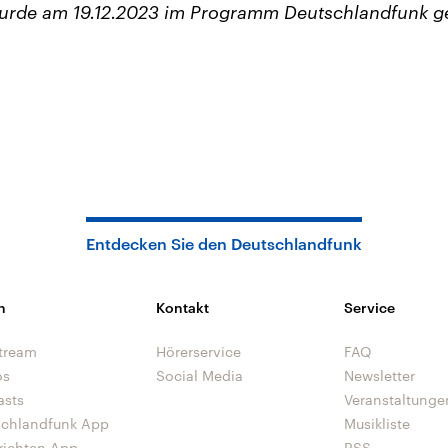
wurde am 19.12.2023 im Programm Deutschlandfunk g
Entdecken Sie den Deutschlandfunk
n
Kontakt
Service
tream
Hörerservice
FAQ
os
Social Media
Newsletter
asts
Veranstaltunge
schlandfunk App
Musikliste
richten App
RSS