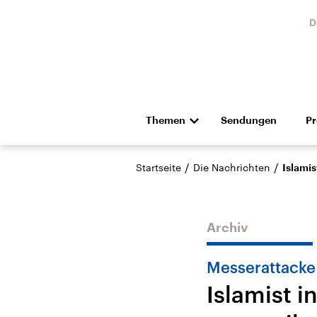
D
Themen
Sendungen
P
Die Nachrichten
Politik
/
/
Startseite
Die Nachrichten
Islamis
Hörspiel und Feature
Musik
Archiv
Messerattacke
Islamist i
Landtagswahl Sachsen-
USA
Anhalt 2026
Aktuel