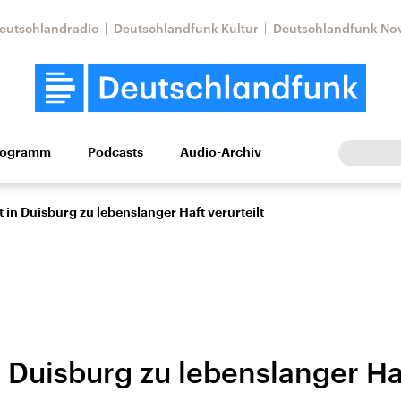
eutschlandradio
Deutschlandfunk Kultur
Deutschlandfunk No
rogramm
Podcasts
Audio-Archiv
Wirtschaft
Wissen
Kultur
Europa
Gesellschaf
t in Duisburg zu lebenslanger Haft verurteilt
n Duisburg zu lebenslanger Ha
Nahostkonflikt
Iran
le Beiträge,
Aktuelle Lage und
Aktuelle Lage und