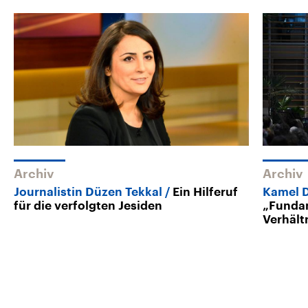
Archiv
Archiv
Journalistin Düzen Tekkal
Ein Hilferuf
Kamel D
für die verfolgten Jesiden
„Fundam
Verhält