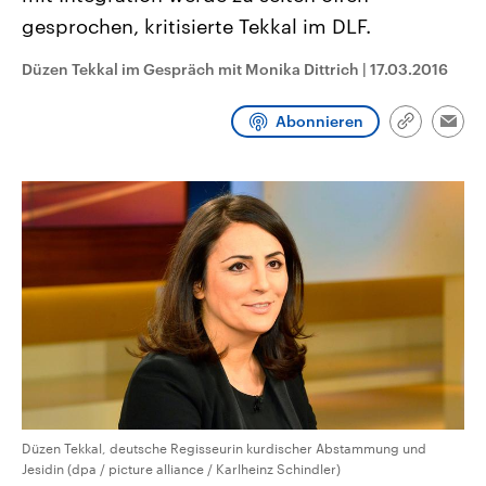
CDU, SPD und FDP regiert.-
aktuelle Weltgeschehen.
gesprochen, kritisierte Tekkal im DLF.
Umfragen, Prognosen,
Wahlprogramme, aktuelle Berichte
Sendungen
Programm
Podcasts
und Hintergründe zu den Parteien
Düzen Tekkal im Gespräch mit Monika Dittrich
|
17.03.2016
und Kandidaten der anstehenden
Wahl.
Audio-Archiv
Abonnieren
Link
Emai
kopieren/te
Düzen Tekkal, deutsche Regisseurin kurdischer Abstammung und
Jesidin (dpa / picture alliance / Karlheinz Schindler)