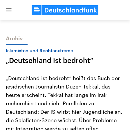
Close
menu
Archiv
Themen
Islamisten und Rechtsextreme
„Deutschland ist bedroht“
„Deutschland ist bedroht“ heißt das Buch der
jesidischen Journalistin Düzen Tekkal, das
heute erscheint. Tekkal hat lange im Irak
Landtagswahl Sachsen-Anhalt
USA
recherchiert und sieht Parallelen zu
2026
Aktuelle Beiträge, Analys
Alle Informationen
Deutschland: Der IS wirbt hier Jugendliche an,
Hintergründe
Sachsen-Anhalt wählt am 6.
Wirtschaftlich und militäri
die Salafisten-Szene wächst. Über Probleme
September 2026 einen neuen
gehören die Vereinigten S
Landtag. Seit 2021 wird das
den mächtigsten Ländern 
mit Integration werde zu selten offen
Bundesland von einer Koalition aus
mit großem Einfluss auf d