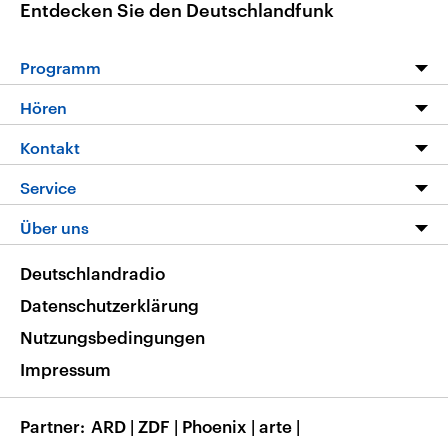
Entdecken Sie den Deutschlandfunk
Programm
Programm
Hören
Alle Sendungen
Livestream
Kontakt
Die Nachrichten
Audios
Hörerservice
Service
Nachrichtenleicht
Podcasts
Social Media
FAQ
Über uns
Neue Beiträge auf dlf.de
Deutschlandfunk App
Newsletter
Deutschlandradio
Themen-Schwerpunkte
Nachrichten App
Deutschlandradio
Veranstaltungen
Presse
Frequenzen
Datenschutzerklärung
Musikliste
Ausbildung und Karriere
Nutzungsbedingungen
RSS
Transparenz
Impressum
Korrekturen
Barrierefreiheit
Partner
ARD
|
ZDF
|
Phoenix
|
arte
|