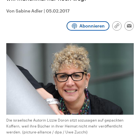
CDU, SPD und FDP regiert.-
aktuelle Weltgeschehen.
Umfragen, Prognosen,
Von Sabine Adler
|
05.02.2017
Wahlprogramme, aktuelle Berichte
Sendungen
Programm
Podcasts
und Hintergründe zu den Parteien
und Kandidaten der anstehenden
Abonnieren
Link
Wahl.
Emai
kopieren/te
Audio-Archiv
Die israelische Autorin Lizzie Doron sitzt sozusagen auf gepackten
Koffern, weil ihre Bücher in ihrer Heimat nicht mehr veröffentlicht
werden. (picture-alliance / dpa / Uwe Zucchi)