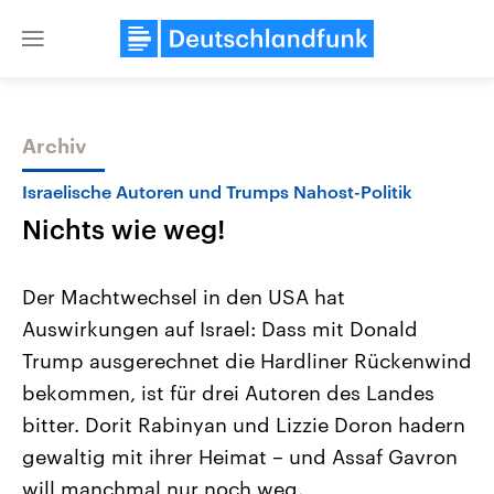
Close
menu
Archiv
Themen
Israelische Autoren und Trumps Nahost-Politik
Nichts wie weg!
Der Machtwechsel in den USA hat
Auswirkungen auf Israel: Dass mit Donald
Trump ausgerechnet die Hardliner Rückenwind
Landtagswahl Sachsen-Anhalt
USA
bekommen, ist für drei Autoren des Landes
2026
Aktuelle Beiträge, Analys
Alle Informationen
bitter. Dorit Rabinyan und Lizzie Doron hadern
Hintergründe
Sachsen-Anhalt wählt am 6.
Wirtschaftlich und militäri
gewaltig mit ihrer Heimat – und Assaf Gavron
September 2026 einen neuen
gehören die Vereinigten S
Landtag. Seit 2021 wird das
den mächtigsten Ländern 
will manchmal nur noch weg.
Bundesland von einer Koalition aus
mit großem Einfluss auf d