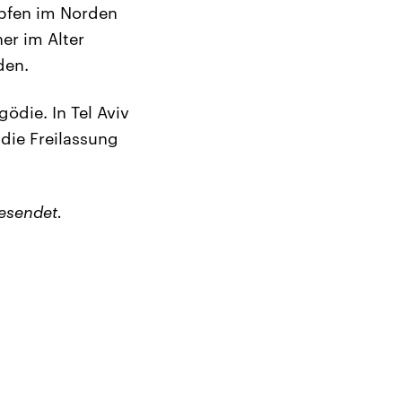
pfen im Norden
er im Alter
den.
ödie. In Tel Aviv
 die Freilassung
esendet.