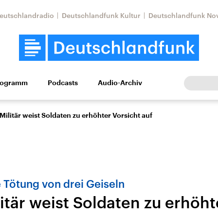
eutschlandradio
Deutschlandfunk Kultur
Deutschlandfunk No
rogramm
Podcasts
Audio-Archiv
Wirtschaft
Wissen
Kultur
Europa
Gesellschaf
 Militär weist Soldaten zu erhöhter Vorsicht auf
 Tötung von drei Geiseln
litär weist Soldaten zu erhöht
Nahostkonflikt
Iran
le Beiträge,
Aktuelle Lage und
Aktuelle Lage und