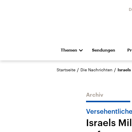
D
Themen
Sendungen
P
Die Nachrichten
Politik
/
/
Startseite
Die Nachrichten
Israels
Hörspiel und Feature
Musik
Archiv
Versehentliche
Israels Mi
Landtagswahl Sachsen-
USA
Anhalt 2026
Aktuel