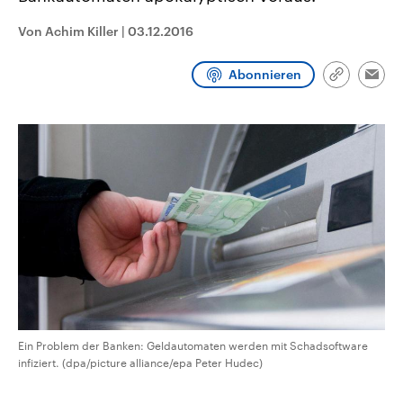
CDU, SPD und FDP regiert.-
aktuelle Weltgeschehen.
Umfragen, Prognosen,
Von Achim Killer
|
03.12.2016
Wahlprogramme, aktuelle Berichte
Sendungen
Programm
Podcasts
und Hintergründe zu den Parteien
und Kandidaten der anstehenden
Abonnieren
Link
Wahl.
Emai
kopieren/te
Audio-Archiv
Ein Problem der Banken: Geldautomaten werden mit Schadsoftware
infiziert. (dpa/picture alliance/epa Peter Hudec)