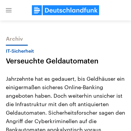
Close
menu
Archiv
Themen
IT-Sicherheit
Verseuchte Geldautomaten
Jahrzehnte hat es gedauert, bis Geldhäuser ein
einigermaßen sicheres Online-Banking
angeboten haben. Doch weiterhin unsicher ist
Landtagswahl Sachsen-Anhalt
USA
die Infrastruktur mit den oft antiquierten
2026
Aktuelle Beiträge, Analys
Alle Informationen
Geldautomaten. Sicherheitsforscher sagen den
Hintergründe
Sachsen-Anhalt wählt am 6.
Wirtschaftlich und militäri
Angriff der Cyberkriminellen auf die
September 2026 einen neuen
gehören die Vereinigten S
Landtag. Seit 2021 wird das
den mächtigsten Ländern 
Bankautomaten apokalyptisch voraus.
Bundesland von einer Koalition aus
mit großem Einfluss auf d